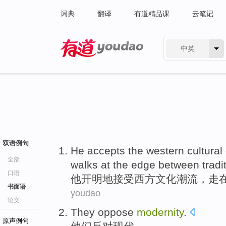
词典
翻译
有道精品课
云笔记
中英
有道 - 网易旗下搜索
双语例句
He
accepts
the western
cultural
全部
walks
at
the
edge
between
tradi
口语
他
开明地
接受
西方
文化
潮流
，
走
书面语
youdao
论文
They
oppose
modernity
.
原声例句