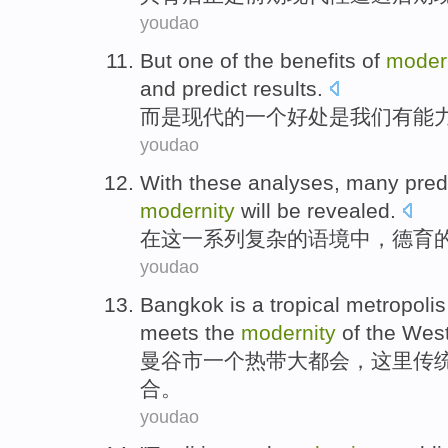
youdao
But
one
of
the
benefits
of
moder
and
predict
results
.
而是
现代
的
一个
好处
是
我们
有能
youdao
With
these
analyses
,
many pred
modernity
will be
revealed
.
在
这
一系列
复杂的
语境中
，
德育
youdao
Bangkok
is
a
tropical
metropolis
meets
the
modernity
of
the
Wes
曼谷
市
一个
热带
大都会
，
这里
传
合。
youdao