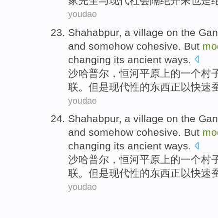
家
完全
与
现代
社会隔绝开来也是
youdao
Shahabpur
,
a
village
on
the
Gan
and
somehow
cohesive.
But
mod
changing
its
ancient
ways
.
沙哈普尔
，
恒河
平原
上
的
一个
村
联。
但是
现代性
的东西正以
快速
youdao
Shahabpur
,
a
village
on
the
Gan
and
somehow
cohesive.
But
mod
changing
its
ancient
ways
.
沙哈普尔
，
恒河
平原
上
的
一个
村
联。
但是
现代性
的东西正以
快速
youdao