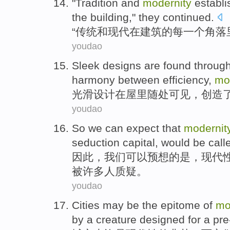
"
Tradition
and
modernity
establi
the
building
,"
they
continued
.
“
传统
和
现代
在
建筑
的
每
一个
角落
youdao
Sleek
designs
are
found throug
harmony between
efficiency
,
mo
光滑
设计
在
屋里
随处可见，
创造
youdao
So
we
can
expect
that
modernit
seduction
capital
,
would
be call
因此
，
我们
可以
预想
的
是，
现代
被
许多人质疑。
youdao
Cities
may
be
the
epitome
of
mo
by
a creature designed
for
a pre-