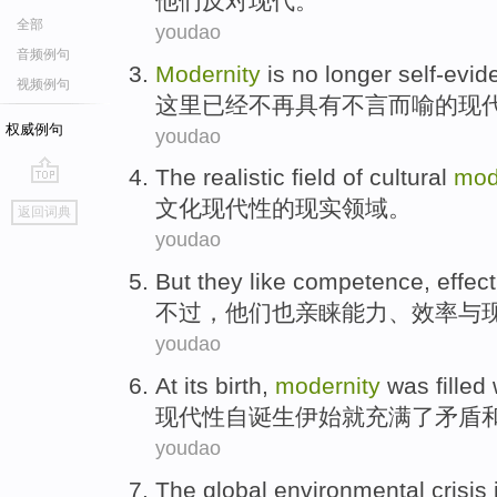
他们
反对
现代
。
全部
youdao
音频例句
Modernity
is
no longer
self-evid
视频例句
这里
已经
不再
具有不言而喻的
现
权威例句
youdao
The
realistic
field
of
cultural
mod
go
文化
现代性
的
现实
领域
。
返回词典
top
youdao
But
they
like
competence
,
effec
不过
，
他们
也
亲睐
能力
、
效率
与
youdao
At its birth
,
modernity
was
filled
现代性
自诞生
伊始
就
充满
了
矛盾
youdao
The
global
environmental
crisis