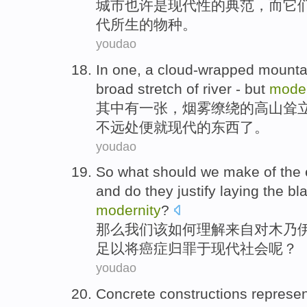
城市
也许
是
现代性
的
典范
，
而
它
代
所
生的物种。
youdao
In one
,
a cloud-wrapped
mountai
broad
stretch
of
river
-
but
moder
其中
有
一张
，烟雾缭绕
的
高山耸
不远处便就
现代
的东西了。
youdao
So
what
should
we
make
of the
and do
they
justify laying
the bl
modernity
?
那么
我们
该
如何
理解
来自
对
木乃
足以
将
癌症
归罪于
现代社会
呢？
youdao
Concrete
constructions
represen