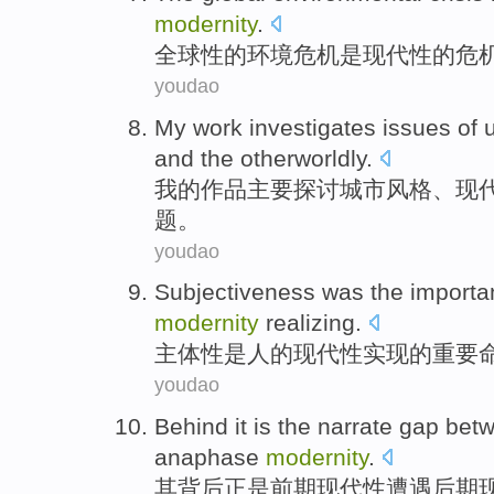
modernity
.
全球性
的
环境
危机
是
现代性
的
危
youdao
My
work
investigates
issues of 
and
the
otherworldly
.
我
的
作品
主要
探讨
城市风格、
现
题
。
youdao
Subjectiveness
was
the
importa
modernity
realizing
.
主体性
是
人
的
现代性
实现
的
重要
youdao
Behind
it is the
narrate
gap bet
anaphase
modernity
.
其
背后
正是前期
现代性
遭遇
后期