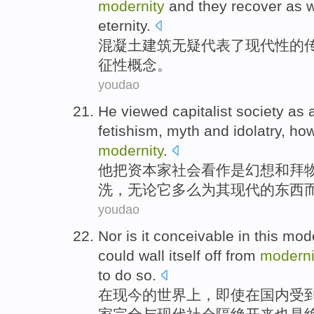
modernity
and
they
recover as w
eternity
.
混凝土
建筑
无疑
代表
了
现代性
的
征性
概念
。
youdao
He
viewed capitalist
society
as 
fetishism
,
myth
and
idolatry
,
how
modernity
.
他
把
资本家
社会
看作
是
幻想
和
拜
洗，
无论
它
多么
为
其
现代
的东西
youdao
Nor is it
conceivable
in
this
mod
could wall itself off from
moderni
to
do so.
在
现今的
世界上
，
即使
在国内受