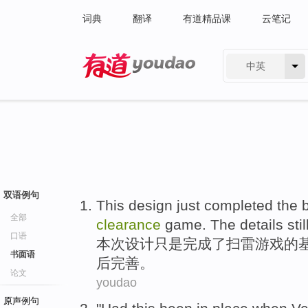
词典
翻译
有道精品课
云笔记
中英
有道 - 网易旗下搜索
双语例句
This
design
just
completed
the
全部
clearance
game
.
The
details
stil
口语
本次
设计
只是
完成
了
扫雷
游戏
的
书面语
后完善。
论文
youdao
原声例句