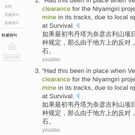
"
Had
this
been
in place
when
Ve
全部
clearance
for
the Niyamgiri
proj
音频例句
mine
in its tracks,
due to
local
o
视频例句
at Survival.
如果
最初韦丹塔
为
奈彦吉利
山
项
权威例句
种
规定，
那么
由于
地方
上的反对
石。
go
返回词典
youdao
top
"
Had
this
been
in place
when
Ve
clearance
for
the Niyamgiri
proj
mine
in its tracks,
due to
local
o
at Survival.
如果
最初韦丹塔
为
奈彦吉利
山
项
种
规定，
那么
由于
地方
上的反对
石。
youdao