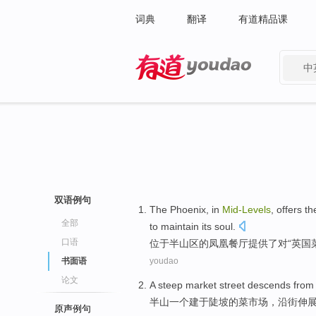
词典
翻译
有道精品课
中
有道 - 网易旗下搜索
双语例句
The
Phoenix
, in
Mid-Levels
,
offers
th
全部
to
maintain
its
soul
.
口语
位于
半山区
的
凤凰
餐厅
提供
了对“
英国
书面语
youdao
论文
A
steep
market
street
descends from
半山
一个
建于
陡坡
的菜市场，
沿街
伸
原声例句