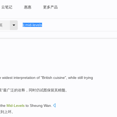
云笔记
惠惠
更多产品
英
e
widest
interpretation
of
"
British
cuisine
",
while
still
trying
菜
”最
广泛
的
诠释
，
同时
仍
试图
保留
其
精髓。
 the
Mid-Levels
to Sheung
Wan.
展
到
上环。