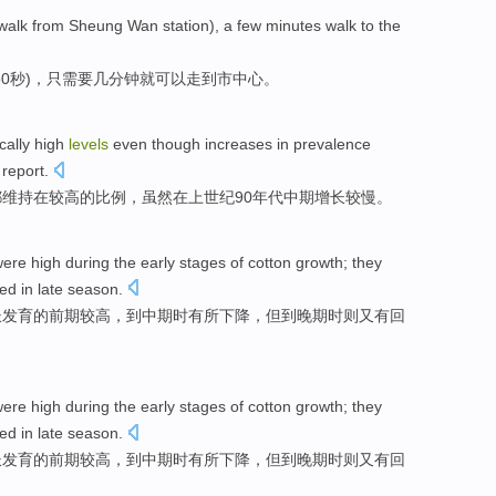
walk
from
Sheung
Wan
station
),
a few
minutes
walk
to
the
30
秒
)，只需要
几
分钟就
可以走
到
市中心
。
cally
high
levels
even though
increases in prevalence
 report
.
都维持
在
较高
的
比例
，
虽然
在上世纪90
年代
中期
增长较慢
。
ere
high
during
the
early
stages
of
cotton
growth
; they
ded
in
late
season.
长发育
的
前期
较高
，到
中期
时
有所下降
，
但
到晚期时则又有回
ere
high
during
the
early
stages
of
cotton
growth
; they
ded
in
late
season.
长发育
的
前期
较高
，到
中期
时
有所下降
，
但
到晚期时则又有回