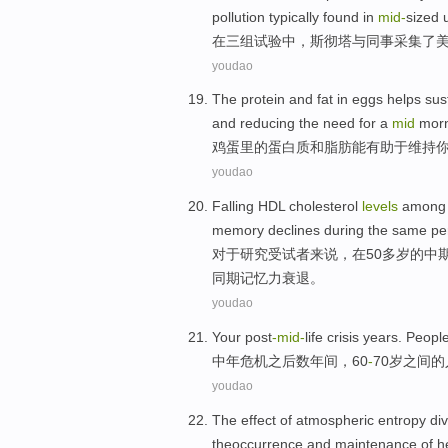
pollution typically found
in
mid-
sized
在
三
组
试验中
，斯
彻
塔与
同事
采集了
youdao
The
protein
and
fat
in
eggs
helps
sus
and
reducing the need for a
mid
mor
鸡蛋
里
的
蛋白质
和
脂肪
能有助于
维持
youdao
Falling
HDL
cholesterol
levels
amon
memory
declines
during the
same
pe
对于
研究
受试者
来说，
在
50多岁
的
中
同期
记忆力
衰退
。
youdao
Your
post
-
mid-
life
crisis
years
.
Peopl
中年
危机
之后数
年间
，
60
-
70
岁
之间的
youdao
The
effect
of
atmospheric
entropy
di
theoccurrence
and
maintenance
of
h