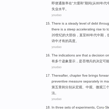
即便
通胀率
在“
大
缓和”
期间
(
从
80年代
失业水平。
youdao
There is a
steady
level
of
debt
throu
there
is
a
steep
accelerating
rise
to
t
20
世纪
的
大部
份，
直至
80
年代
中期
，
诗
中才有的
高度
。
youdao
The
indications are
that a
decision o
有多个
迹象
显示，是否
增兵
的
决定
可
youdao
Thereafter,
chapter
five
brings forwa
preventive
measure
separately
in ma
第五
章则
分别
从
宏观、中观、微观三
法
。
youdao
In
three
sets of
experiments
,
Cory
-
Sl