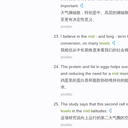
important.
大气
熵
辐散
，
特别是
中、高层
的
熵辐
至
更有
决定性意义。
youdao
I
believe in
the
mid
-
and
long
-
term 
conversion
,
on
many
levels
.
我
相信
从中
长期
角度来看
我们
的
社会
youdao
The
protein
and
fat
in
eggs
helps
sus
and
reducing
the
need
for
a
mid
morn
鸡蛋
里
的
蛋白质
和
脂肪
协助
维持
你
的
求
。
youdao
The study
says that
this second
cell
o
levels
in the
mid-
latitudes
.
这项
研究
说
向上运行
的
第二
大气圈的
youdao