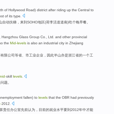
th
of Hollywood Road)
district
after
riding
up the Central to
est
of its type.
山
自动扶梯，来到
SOHO
地区
(荷李活道道
南
)吃个
晚
早餐
。
,
Hangzhou
Glass
Group
Co
., Ltd.
and other
provincial
so
the
Mid-levels
is
also
an
industrial city in
Zhejiang
团
有限
公司
等
省
、
市
工业
企业
，
因此
半山
亦
是
浙江省
的
一个
工
mid-
skill
levels
.
缺
问题。
unemployment
fallen
)
to
levels
that
the OBR
had previously
-
2012.
预算责任
办公室
先前
认为
，目前的就业
水平
要
到
2012年中才能