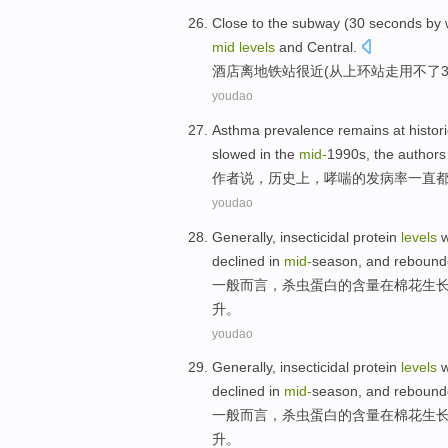
Close to
the
subway
(
30
seconds
by
mid
levels
and Central
.
酒店
离
地铁站
很近(
从
上
环
站
走
用
不了
youdao
Asthma
prevalence
remains
at
histori
slowed
in
the
mid
-
1990
s
, the
authors
作者
说，
历史上
，
哮喘
的
发病率
一直
youdao
Generally
,
insecticidal
protein
levels
w
declined
in
mid-
season
,
and reboun
一般而言
，
杀虫
蛋白
的
含量
在
棉花
生
升。
youdao
Generally
,
insecticidal
protein
levels
w
declined
in
mid-
season
,
and reboun
一般而言
，
杀虫
蛋白
的
含量
在
棉花
生
升。