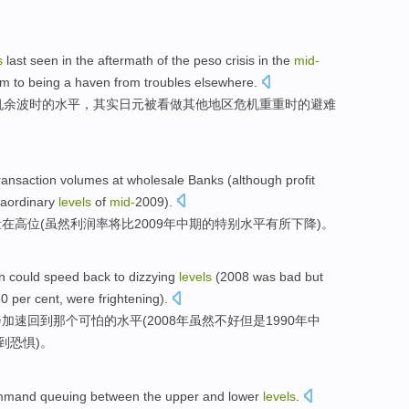
s
last seen
in the
aftermath
of
the
peso
crisis
in the
mid
-
im
to
being a haven from
troubles
elsewhere
.
机
余波
时
的
水平
，其实日元被
看做
其他地区
危机重重
时的
避难
ransaction volumes
at
wholesale
Banks
(
although
profit
raordinary
levels
of
mid
-
2009).
量
在
高位
(
虽然
利润率
将比2009年中期的
特别
水平
有所下降
)。
on
could
speed
back to
dizzying
levels
(2008 was
bad
but
0 per cent,
were frightening
).
会
加速
回到
那个可怕
的
水平
(2008年虽然
不好
但是1990年
中
到恐惧)。
mmand
queuing
between
the
upper
and
lower
levels
.