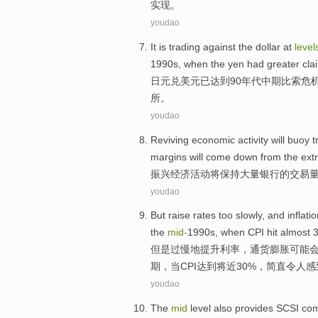
实现
。
youdao
It is trading
against
the
dollar
at
level
1990
s
,
when
the
yen
had
greater
cla
日元
兑
美元
已
达到
90
年代
中期
比索
危
所
。
youdao
Reviving
economic
activity
will
buoy t
margins
will come down from the
ext
振兴
经济
活动
将
保持
大量
银行
的
交易
youdao
But
raise
rates
too slowly
, and
inflati
the
mid
-
1990s,
when
CPI
hit
almost
3
但是
过慢
地
提升
利率
，
通货膨胀
可能
期
，
当
CPI
达到
将近
30%，简直
令人
感
youdao
The
mid
level
also
provides
SCSI
co