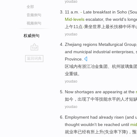
youdao
全部
11
a.m
.
-
Late
breakfast
in
Soho
(
Sou
音频例句
Mid-levels
escalator
,
the world
's
long
视频例句
上午11
点
-
乘坐
世界
上
最长
扶梯
中环
半
youdao
权威例句
Zhejiang
regions
Metallurgical
Group
and
municipal
industrial
enterprises
,
go
返回词典
Province.
top
区域
内有
浙江
冶金
集团
、
杭州
玻璃
集
业重镇。
youdao
Now
shortages
are
appearing at
the
如今
，
出现
了
中等
技能
水平
的人才
短
youdao
Employment
had already
risen
(and
thought
wouldn't be
reached
until
mid
就业率
已经
有所上升
(
失业率
下降
)，