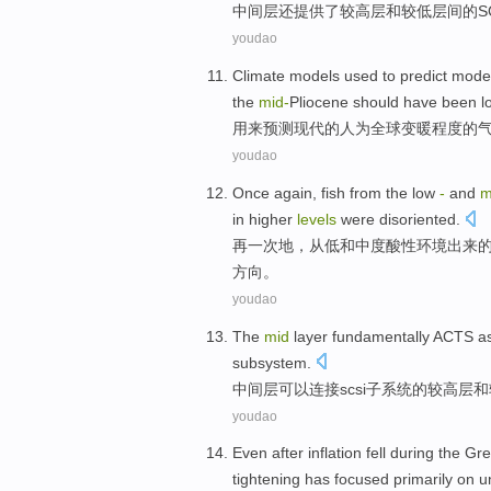
中间层
还
提供了
较
高层
和
较
低层
间
的
S
youdao
Climate
models
used to
predict
mode
the
mid-
Pliocene
should have
been
l
用来
预测
现代
的
人为
全球
变暖
程度
的
youdao
Once again
,
fish
from
the
low
-
and
m
in
higher
levels
were disoriented
.
再
一次地，
从
低
和
中度
酸性
环境出来
方向。
youdao
The
mid
layer fundamentally ACTS
as
subsystem
.
中间层
可以
连接scsi
子系统
的
较
高层
和
youdao
Even after
inflation fell
during
the
Gre
tightening
has
focused primarily
on
u