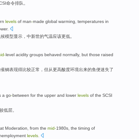
CSI
命令
排队
。
rn
levels
of
man
-
made
global
warming
,
temperatures
in
ower
.
气候
模型
显示，中新
世
的
气温
应该
更低。
id-
level
acidity
groups
behaved
normally
,
but
those raised
的雀鲷
表现得比较
正常
，
但
从
更高
酸度环境
出来的
鱼
便
迷失了
 a go
-
between for the
upper
and
lower
levels
of
the
SCSI
较
低层
。
at
Moderation,
from
the
mid-
1980s, the
timing
of
nemployment
levels
.