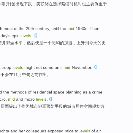
中期
开始)出现下跌，美联储
在
选择
紧缩
时机
时
也
主要
侧重于
gh most
of
the
20th
century
,
until
the
mid
-
1980
s
.
Then
oday
's
epic
levels
.
债务
都
呈
水平
，
然后
便是
一个
陡峭
的
加速
，
上升
到
今天
的
史
n
troop
levels
might
not
come until
mid-
November
.
能
不会
在11月
中旬
之前作出。
rd
the
methods
of
residential
space
planning
as a
crime
cro
,
mid
and
micro
levels
.
个层面
提出
了
作为
城市犯罪
预防
手段
的
城市居住
空间
规划
方
echta
and
her colleagues
exposed
mice to
levels
of
air