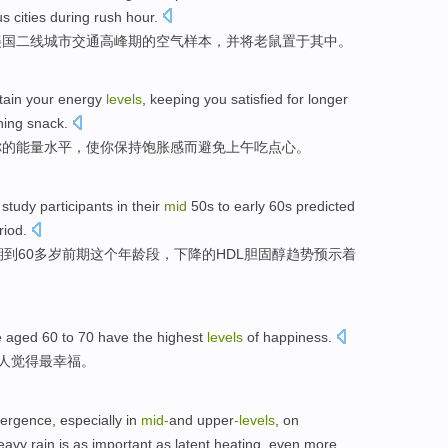
us
cities
during
rush
hour.
美国
二线城市交通高峰期
的
空气
样本，
并将
老鼠
置于
其中。
tain
your
energy
levels
,
keeping
you
satisfied
for longer
ning
snack
.
你
的
能量
水平
，
使
你
保持
饱胀感
而
避免
上午
吃点心
。
g
study
participants
in
their
mid
50
s to
early
60
s
predicted
riod
.
期到
60多岁
前期
这个年龄段，
下降
的
HDL
胆固醇趋势
预示
着
e
aged
60
to 70 have
the highest
levels
of
happiness
.
人
觉得
最
幸福
。
vergence,
especially
in
mid-
and
upper
-levels
,
on
eavy
rain is as
important
as
latent
heating
,
even
more