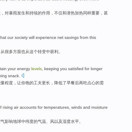
散，
对
暴雨
发生
和
持续
的
作用
，不仅
和
潜热
加热
同样
重要
，
甚
that
our
society
will
experience net savings
from
this
将
从
很多
方面也
从
这个
转变
中
获利
。
tain
your
energy
levels
,
keeping
you
satisfied
for
longer
ing snack
.
能量
程度
，
让
你
饱
的工夫
更长
，
降低
了
早餐后再吃
点心
的
需
f
rising
air
accounts for
temperatures
,
winds
and
moisture
空气
影响地球中纬度的
气温
、
风
以及
湿度
水平
。