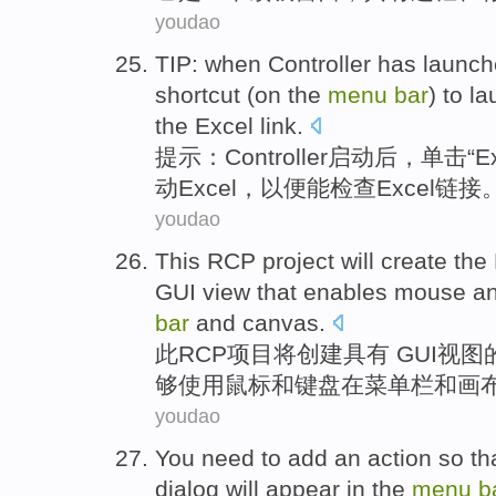
youdao
TIP
:
when Controller has
launch
shortcut
(
on
the
menu
bar
) to
la
the Excel
link
.
提示
：
Controller
启动
后，
单击
“
E
动
Excel，
以便
能
检查
Excel
链接
youdao
This
RCP
project
will
create
the
GUI
view
that
enables
mouse
a
bar
and
canvas.
此
RCP
项目
将
创建
具有
GUI
视图
够使用
鼠标
和
键盘
在
菜单
栏
和画
youdao
You
need to
add
an
action
so th
dialog
will
appear
in
the
menu
b