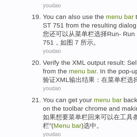
youdao
You
can
also
use
the
menu
bar
ST
751
from
the
resulting dialog
您
还
可以
从
菜单
栏
选择
Run
-
Run
751，如图 7 所示。
youdao
Verify
the
XML
output
result
:
Sel
from the
menu
bar
.
In
the pop-u
验证
XML
输出
结果
：
在
菜单
栏
选
youdao
You
can
get
your
menu
bar
bac
on
the toolbar
chrome and
maki
如果
想要
菜单
栏
回来
可以
在
工具
栏”(
Menu
bar
)选中。
youdao