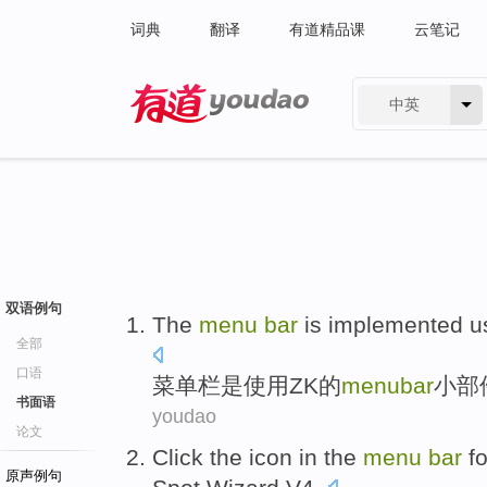
词典
翻译
有道精品课
云笔记
中英
有道 - 网易旗下搜索
双语例句
The
menu
bar
is
implemented
u
全部
口语
菜单
栏
是
使用
ZK
的
menubar
小部
书面语
youdao
论文
Click the
icon
in
the
menu
bar
fo
原声例句