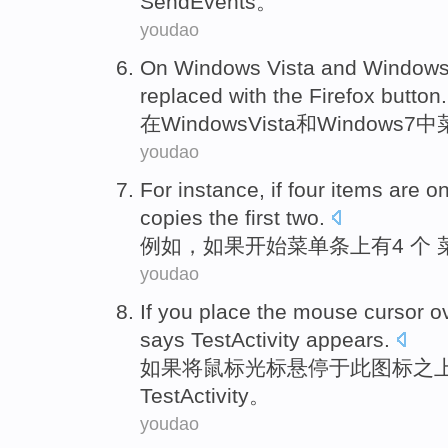
Send
Events
。
youdao
On
Windows
Vista
and
Window
replaced
with the
Firefox
button
.
在
Windows
Vista
和
Windows
7
中
youdao
For instance
,
if
four
items are
on
copies
the first
two
.
例如
，
如果
开始
菜单
条
上
有
4 个
youdao
If
you place
the mouse
cursor
o
says TestActivity appears
.
如果
将
鼠标
光标
悬停于
此
图标
之
TestActivity
。
youdao