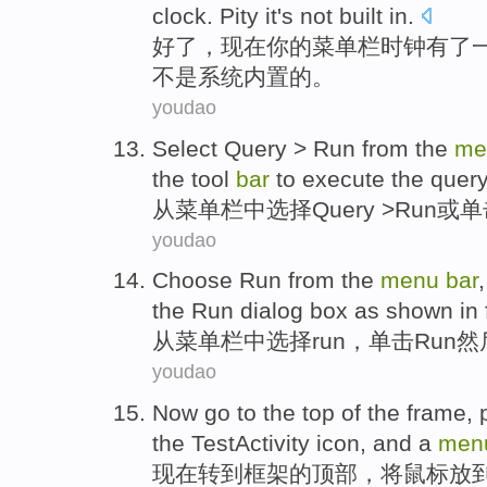
clock
.
Pity
it
's
not
built in
.
好了，
现在
你
的
菜单
栏
时钟
有
了
不是系统内置的。
youdao
Select
Query
>
Run
from
the
me
the
tool
bar
to
execute the
query
从
菜单
栏
中选择
Query
>
Run
或
单
youdao
Choose
Run
from
the
menu
bar
the
Run
dialog
box
as shown in 
从
菜单
栏中
选择
run
，单击Run
然
youdao
Now
go
to
the
top
of
the
frame
,
the
TestActivity
icon
, and
a
men
现在
转
到
框架
的
顶部
，
将
鼠标
放