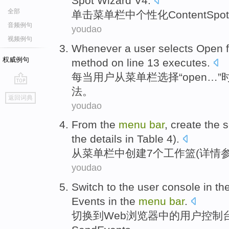
Spot
Wizard
V4
.
全部
单击
菜单
栏
中
个性化
Content
Spot
音频例句
youdao
视频例句
Whenever
a
user
selects
Open
权威例句
method
on
line
13
executes
.
每当
用户
从
菜单
栏
选择“
open
…”
法
。
go
返回词典
top
youdao
From
the
menu
bar
,
create
the
s
the details in
Table
4
).
从
菜单
栏中
创建
7个
工作
篮
(
详情
youdao
Switch
to
the
user
console
in
th
Events
in the
menu
bar
.
切换
到
Web
浏览器
中的
用户
控制