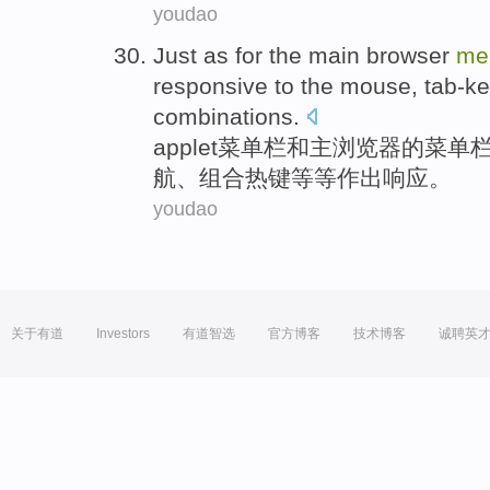
youdao
Just
as for
the
main
browser
me
responsive
to
the mouse
,
tab-ke
combinations
.
applet
菜单
栏
和
主
浏览器
的
菜单
航
、
组合
热键
等等作出
响应
。
youdao
关于有道
Investors
有道智选
官方博客
技术博客
诚聘英