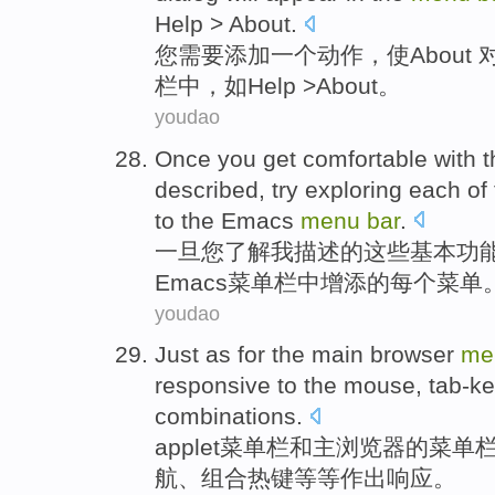
Help
>
About
.
您
需要
添加
一个
动作
，
使
About
栏
中
，
如
Help
>
About
。
youdao
Once
you
get
comfortable with
t
described
,
try
exploring
each
of
to
the Emacs
menu
bar
.
一旦
您
了解
我
描述
的
这些
基本
功
Emacs菜单栏
中
增添
的
每个
菜单
youdao
Just
as for
the
main
browser
me
responsive
to
the mouse
,
tab-ke
combinations
.
applet
菜单
栏
和
主
浏览器
的
菜单
航
、
组合
热键
等等作出
响应
。