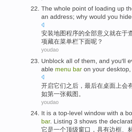
The
whole
point
of loading up t
an
address
;
why
would you
hide
安装
地图
程序
的
全部
意义
就在于
项
藏
在
菜单
栏
下面
呢？
youdao
Unblock all
of
them
, and you'll
e
able
menu
bar
on
your desktop
开启
它们
之后，
最后
在
桌面上
会
如
第一张
截图
。
youdao
It
is
a
top-level
window
with a
bo
bar
. Listing 3 shows the declarat
它
是
一个
顶级
窗口
，
具有
边框
、