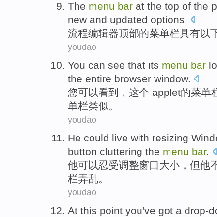
The
menu
bar
at the top
of the
p
new
and
updated
options
.
流程
编辑器
顶部
的
菜单
栏
具有
以
youdao
You
can
see
that
its
menu
bar
l
the entire
browser
window
.
您
可以
看到
，
这个
applet
的
菜单
单栏
类似
。
youdao
He
could
live with
resizing
Wind
button
cluttering the
menu
bar
.
他
可以
忍受
调整
窗口
大小，
但
他
栏
弄乱。
youdao
At
this point
you
've got
a
drop-