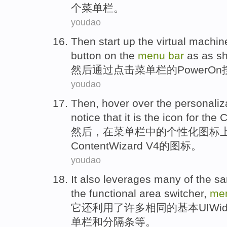
个
菜单
栏
。
youdao
Then
start up the
virtual
machin
button
on the
menu
bar
as as
s
然后
通过
点击
菜单
栏
的
Power
On
youdao
Then
,
hover
over the
personaliz
notice that
it
is
the
icon
for the 
然后
，
在
菜单
栏
中的
个性化
图标
Content
Wizard
V4
的
图标。
youdao
It
also
leverages
many
of
the
s
the
functional area
switcher
,
me
它
还
利用了
许多
相同
的
基本
UI
Wid
单
栏
和
分隔条等
。