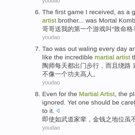
youdao
The first
game
I
received, as a 
artist
brother
... was
Mortal
Komb
哥哥
送
我
的
第一
个
游戏
叫“
致命
格
youdao
Tao was
out waling
every day
a
like
the incredible
martial
artist
t
陶
师
每天
都出门步行，
而且
绕路 
不
像
一个
功夫高人
。
youdao
Even
for the
Martial
Artist
, the
p
ignored
.
Yet
one should be care
to it.
即使
如
武
道家辈，
金钱
之
地位
虽
youdao