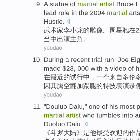
A
statue
of
martial
artist
Bruce 
lead role
in the
2004
martial
art
Hustle
.
武术家
李小龙
的
雕像
。
周星驰
在
当中出演
主角。
youdao
During
a
recent
trial
run,
Joe Ei
made $23, 000 with a
video
of h
在
最近的
试行中
，
一个
来自
多伦
因其腾空翻加踢腿的
特技
表演录像
youdao
"
Douluo
Dalu,"
one of
his
most
p
martial
artist
who tumbles into 
Duoluo
Dalu.
《
斗
罗大陆》
是
他
最
受欢迎
的
作