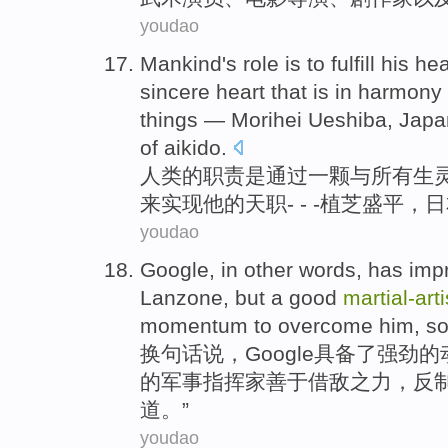
youdao
Mankind
's
role
is
to
fulfill
his
hea
sincere
heart
that is in
harmony
things
— Morihei
Ueshiba
,
Japa
of
aikido
.
人类
的
职责
是
通过
一
颗
与
所有
生
来
实现
他
的天职- - -植芝
盛平
，
日
youdao
Google
, in
other words
,
has
imp
Lanzone
, but
a
good
martial-
arti
momentum to
overcome
him, so
换
句
话说，
Google
具备了
强劲的
的军事指挥家善于借敌之力，
反
道。”
youdao