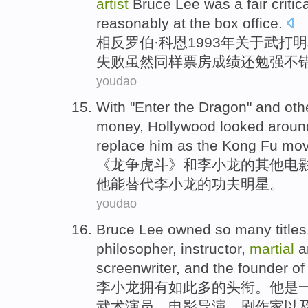
artist
Bruce
Lee was
a
fair critic
reasonably at the
box
office.
相反
罗伯
·
科恩
1993年关于
武打
明
失败虽然
同样
票房成绩还勉强不
youdao
With "
Enter
the Dragon"
and
oth
money,
Hollywood
looked
aroun
replace
him as
the
Kong Fu
mov
《
龙争虎斗
》
和
李小龙
的
其他
电
他
能
替代
李小龙
的
功夫
明星
。
youdao
Bruce Lee
owned
so
many
titles
philosopher
, instructor,
martial
a
screenwriter
,
and
the founder
of
李小龙
拥有
如此
多
的
头衔
。
他
是
武术
演员
、
电影
导演
、
剧作家
以