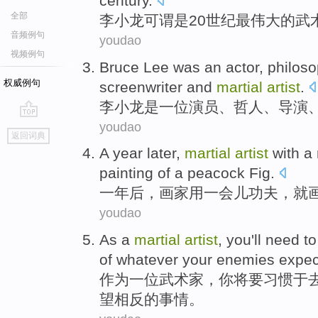
century
.
全部
李小龙
可谓
是
20
世纪
最
伟大
的
武
音频例句
youdao
视频例句
Bruce Lee
was
an
actor
,
philoso
权威例句
screenwriter
and
martial
artist
.
李小龙
是
一位
演员
、
哲人
、
导演
youdao
go
返回词典
top
A
year later
,
martial
artist
with
a
painting
of a
peacock
Fig
.
一
年后
，
画家
用
一会儿
功夫
，
就
youdao
As
a
martial
artist
,
you
'll need to
of
whatever
your
enemies
expec
作为
一位
武术家
，
你
将要
习惯于
望
相反
的事情。