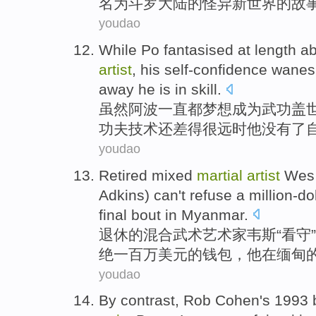
名为
斗罗大陆的
怪异
新世界的
故
youdao
While
Po
fantasised at length a
artist
,
his
self-confidence
wane
away
he
is in
skill
.
虽然
阿波一直
都梦想
成为
武功
盖
功夫技术还差
得
很远时
他
没有了
youdao
Retired
mixed
martial
artist
Wes
Adkins
)
can't
refuse
a million-do
final
bout
in
Myanmar
.
退休
的
混合
武术
艺术家
韦斯
“
看守
”
绝
一百万
美元
的
钱包
，
他
在
缅甸
youdao
By contrast
,
Rob
Cohen's
1993