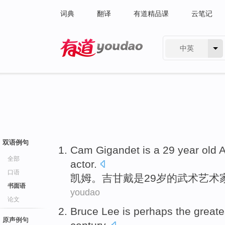
词典
翻译
有道精品课
云笔记
中英
有道 - 网易旗下搜索
双语例句
Cam
Gigandet
is
a
29
year old
A
全部
actor
.
口语
凯姆
。吉
甘戴
是
29
岁
的
武术
艺术
书面语
youdao
论文
Bruce Lee
is
perhaps
the greate
原声例句