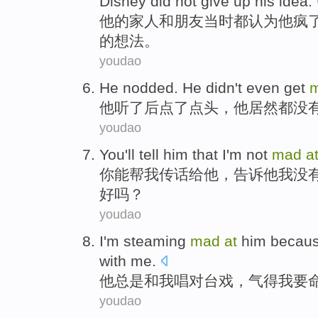
Disney did not give up his idea.
他
的家人和朋友当时都认为他疯
的想法。
youdao
He
nodded
. He
didn
't even
get
他
听了后
点
了点头，他
居然都
没
youdao
You
'll tell
him
that
I'm
not
mad
a
你
能
帮
我
传话给
他
，告诉他我
没
好吗？
youdao
I
'm
steaming
mad
at
him becau
with
me
.
他
总是
和
我
唱对台戏
，
气
得
我
要
youdao