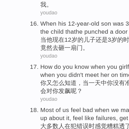
我。
youdao
When
his
12-year-old
son
was
3
the
child
thathe
punched
a
door
当
他
现在
12
岁的
儿子
还是
3
岁的
竟然去砸
一
扇
门。
youdao
How do
you
know
when
you
girl
when
you
didn't
meet
her
on tim
你
又
怎么
知道
，
当
一天
中
你
没有
会对你发
飙
呢？
youdao
Most
of
us
feel
bad
when
we
ma
up about it,
feel like
failures
, ge
大多数
人
在
犯
错误
时
感觉
糟糕透