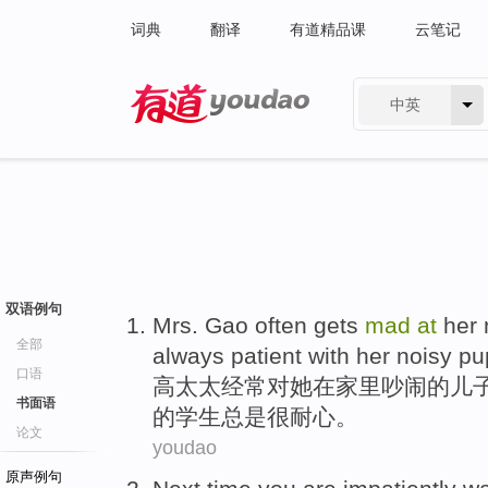
词典
翻译
有道精品课
云笔记
中英
有道 - 网易旗下搜索
双语例句
M
rs. Gao often gets
mad
at
her 
全部
always patient with her noisy pup
口语
高
太太经常对她在家里吵闹的儿
书面语
的学生总是很耐心。
论文
youdao
原声例句