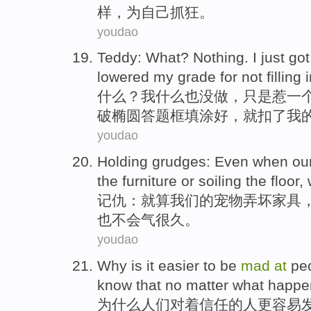
样，为自己
抓狂
。
youdao
Teddy:
What
?
Nothing
.
I
just
go
lowered
my
grade
for
not
filling
什么
？
我
什么
也没做，只是
惹
一
破
椭圆答题框填涂好，
就
扣了我
youdao
Holding grudges
:
Even when
ou
the
furniture
or soiling
the floor
,
记仇
：
就算
我们
的
宠物
弄坏
家具
也
不会
气很久。
youdao
Why
is
it easier
to be
mad
at
pe
know that
no matter
what
happe
为什么
人们对着
信任
的
人
更
容易