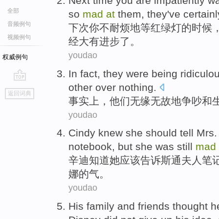
Next time
you
are impatiently
wa
全部
so
mad
at
them
,
they
've
certain
音频例句
下次
你
不耐烦
地
等
红绿灯
的时候
视频例句
经
大有
进步了。
youdao
权威例句
I
n fact, they were being ridiculo
other over nothing.
go
返回词典
top
事
实上，他们无缘无故地争吵和
youdao
C
indy knew she should tell Mrs.
notebook, but she was still
mad
辛
迪知道她应该告诉斯通夫人笔
娜的气。
youdao
H
is family and friends thought 