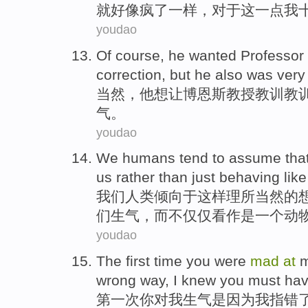
就好像
疯
了一样，对于这一点我
youdao
Of course
,
he
wanted
Professor
correction,
but
he
also
was very
当然
，
他
想让
博恩斯
教授
教训教
气。
youdao
We
humans
tend
to
assume
tha
us
rather
than just
behaving
lik
我们
人类
倾向
于这样
理所当然
的
们
生气
，
而
不仅仅
看作是一个动
youdao
The first
time
you
were
mad
at
wrong
way
,
I
knew
you
must
ha
第一
次
你
对
我
生气
是因为
我
指错