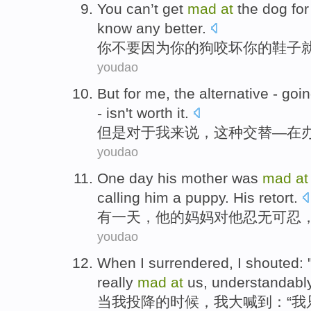
You
can’t get
mad
at
the
dog
for
know any better
.
你
不要
因为
你
的
狗
咬
坏
你
的
鞋子
youdao
But
for
me
,
the
alternative
-
goin
-
isn't
worth it
.
但是
对于
我来说
，
这种
交替
—
在
youdao
One
day
his
mother
was
mad
at
calling
him a
puppy
. His retort.
有一
天
，
他
的
妈妈
对
他
忍无可忍
youdao
When
I
surrendered
, I
shouted
:
really
mad
at
us
,
understandabl
当
我
投降
的时候，我
大喊到
：“我