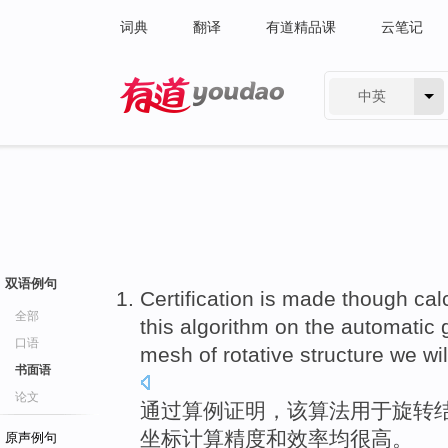
词典
翻译
有道精品课
云笔记
中英
有道 - 网易旗下搜索
双语例句
Certification is made though
cal
全部
this
algorithm
on the
automatic
口语
mesh
of
rotative
structure
we wi
书面语
论文
通过
算
例
证明，
该
算法
用于
旋转
坐标计算精度和效率均
很高
。
原声例句