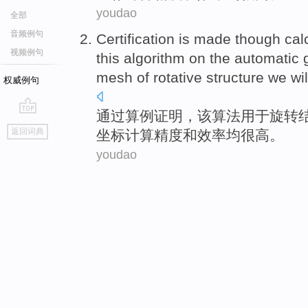
youdao
全部
音频例句
Certification is made though
cal
视频例句
this
algorithm
on the
automatic
mesh
of
rotative
structure
we wi
权威例句
通过
算
例
证明，
该
算法
用于
旋转
go
返回词典
坐标计算精度和效率均
很高
。
top
youdao