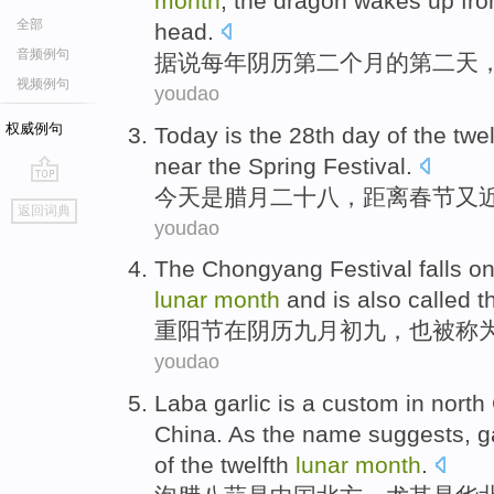
month
, the dragon wakes up from
全部
head.
音频例句
据
说每年阴历第二个月的第二天
视频例句
youdao
权威例句
Today
is
the
28th day
of
the
twel
near
the Spring Festival
.
今天
是
腊月
二十八
，距离春节
又
go
返回词典
top
youdao
The
Chongyang
Festival falls
o
lunar
month
and
is also
called
t
重阳节
在
阴历九月
初九
，
也
被称
youdao
Laba
garlic
is
a
custom
in
north
China.
As the name suggests
,
g
of the
twelfth
lunar
month
.