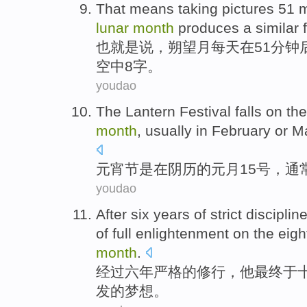
That means
taking
pictures
51
m
lunar
month
produces a
similar
也
就是说
，朔望月
每天
在
51
分钟
空中8
字
。
youdao
The Lantern Festival falls
on
the
month
,
usually
in February
or
M
元宵节
是
在
阴历的
元月
15号，
通
youdao
After
six
years
of
strict
disciplin
of
full
enlightenment
on
the eigh
month
.
经过
六
年
严格
的
修行
，
他
最终
于
发
的
梦想
。