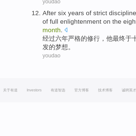
youdao
After
six
years
of
strict
disciplin
of
full
enlightenment
on
the eigh
month
.
经过
六
年
严格
的
修行
，
他
最终
于
发
的
梦想
。
youdao
关于有道
Investors
有道智选
官方博客
技术博客
诚聘英