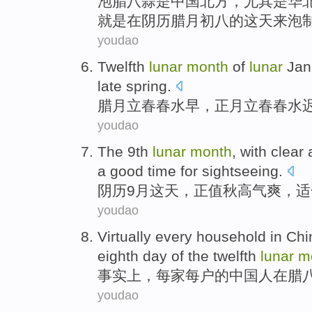
泡
腊八
蒜
是
中国
北方
，
尤其是
华
就是
在
阴历腊月
初八
的这天来泡
youdao
Twelfth
lunar
month
of
lunar
Jan
late
spring.
腊月
立春
春水
早
，
正月
立春春水
youdao
The
9th
lunar
month
, with clear
a good time for
sightseeing
.
阴历
9
月
这天，
正值秋高气爽
，适
youdao
Virtually
every
household
in
Chi
eighth day
of the
twelfth
lunar
m
事实上
，
每家
每户
的
中国人
在腊
youdao