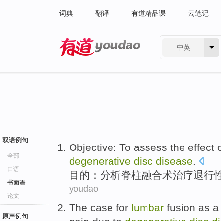
词典
翻译
有道精品课
云笔记
中英
有道 - 网易旗下搜索
双语例句
Objective
: To
assess
the
effect
全部
degenerative
disc
disease
.
口语
目的
：
分析
脊柱
融合术
治疗
退行
书面语
youdao
论文
The case for
lumbar
fusion
as
原声例句