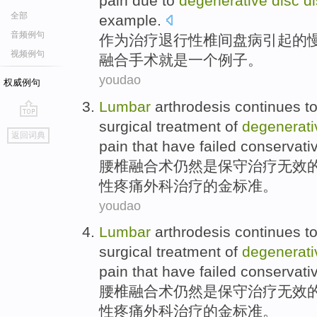
pain
due to
degenerative
disc
d
全部
example
.
音频例句
作为
治疗
退行性
椎间盘
病
引起
的
视频例句
融合
手术
就是
一个例子。
youdao
权威例句
Lumbar
arthrodesis
continues
t
surgical
treatment
of
degenerati
go
返回词典
top
pain
that have failed
conservati
腰椎
融合术
仍然
是
保守
治疗
无效
性
疼痛
外科
治疗
的
金
标准
。
youdao
Lumbar
arthrodesis
continues
t
surgical
treatment
of
degenerati
pain
that have failed
conservati
腰椎
融合术
仍然
是
保守
治疗
无效
性
疼痛
外科
治疗
的
金
标准
。