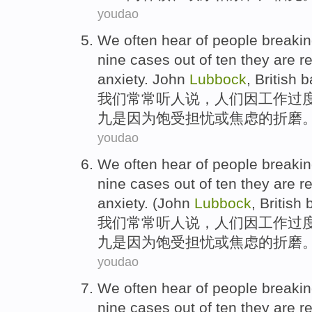
youdao
We
often
hear
of
people
breaki
nine
cases out of
ten
they
are
re
anxiety
.
John
Lubbock
,
British
b
我们
常常
听
人
说，人们
因
工作过
九
是因为
饱受
担忧
或
焦虑
的折磨
youdao
We
often
hear
of
people
breaki
nine
cases out of
ten
they
are
re
anxiety
. (
John
Lubbock
,
British
我们
常常
听
人
说，人们
因
工作过
九
是因为
饱受
担忧
或
焦虑
的折磨
youdao
We
often
hear
of
people
breaki
nine
cases out of
ten
they
are
re