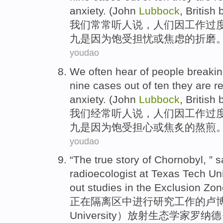
anxiety
. (
John
Lubbock
,
British
我们
常常
听
人
说，人们
因
工作过
九
是因为
饱受
担忧
或
焦虑
的折磨。
youdao
We
often
hear
of
people
breaki
nine
cases out of
ten
they
are
re
anxiety
. (John
Lubbock
,
British
我们
经常
听
人
说，人们
因
工作过
九
是因为饱受
担心
或
焦炙
的
熬煎
。
youdao
“The
true
story
of
Chornobyl, ” 
radioecologist
at
Texas
Tech
Uni
out
studies
in
the
Exclusion Zon
正在隔离区
中
进行
研究
工作
的
卢
University）放射生态学家罗纳