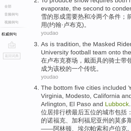
To produce
snow
requires
both
全部
evaporate
, the second to
conde
音频例句
雪
的形成
需要
热和
冷
两
个条件；
视频例句
用(约翰·卢布克)。
youdao
权威例句
As is
tradition
,
the
Masked
Ride
University
football team
onto the
go
返回词典
top
在
卢布
克赛场，
戴面具
的
骑士
带
成为该校的一个
传统
。
youdao
The bottom
five
cities
included
Virginia
, Modesto,
California
an
Arlington
,
El Paso
and
Lubbock
.
位居排行榜
最后
五位
的
城市
包括
的
诺福克
、
加利福尼亚州
的莫多
——
阿林顿
、
埃
尔帕索和卢伯克