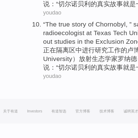
说：“切尔诺贝利
的
真实
故事
就是
youdao
“The
true
story
of
Chornobyl, ” 
radioecologist
at
Texas
Tech
Uni
out
studies
in
the
Exclusion Zon
正在隔离区
中
进行
研究
工作
的
卢
University）放射生态学家罗纳
说：“切尔诺贝利
的
真实
故事
就是
youdao
关于有道
Investors
有道智选
官方博客
技术博客
诚聘英