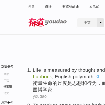
词典
翻译
有道精品课
云笔记
中英
有道 - 网易旗下搜索
双语例句
Life
is
measured
by
thought
and
全部
Lubbock
,
English
polymath
.
口语
衡量
生命
的尺度
是
思想
和
行为
，
书面语
国
博学家
。
论文
youdao
原声例句