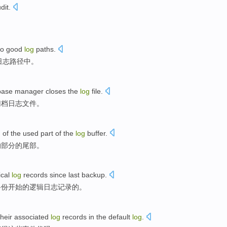
dit.
to
good
log
paths
.
日志
路径
中。
base
manager
closes
the
log
file
.
归档
日志
文件
。
d
of
the
used
part
of
the
log
buffer.
的
部分
的尾部。
ical
log
records
since
last
backup
.
备份
开始
的逻辑
日志
记录
的。
their associated
log
records
in
the default
log
.