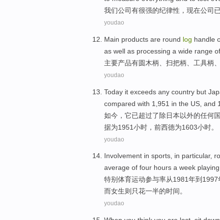
我们
公司
有
很强
的
纪律性
，
现在
公司已
youdao
Main
products
are
round
log
handle 
as well as
processing
a wide range
o
主要
产品
有
圆
木柄
、扫把柄、
工具
柄
youdao
Today
it
exceeds
any
country
but
Jap
compared
with
1,951 in
the
US
, and 
如今
，
它
已
超过
了除
日本
以外的
任何
据
为
1951小时，
前
西德
为1603小时。
youdao
Involvement
in
sports
, in
particular
,
r
average
of
four
hours
a week
playing
特别
体育
运动
参与率
从
1981年
到
199
而女生
则
只花一半
的
时间
。
youdao