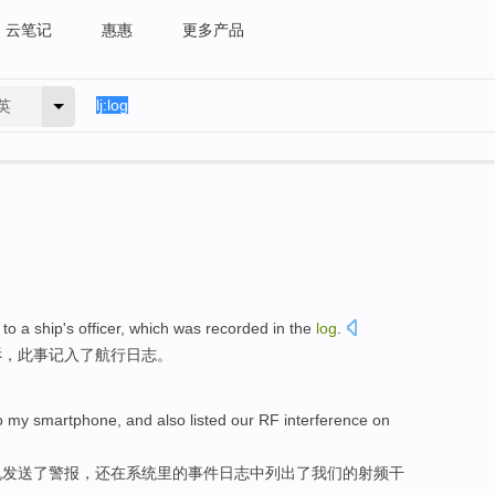
云笔记
惠惠
更多产品
英
to
a ship's
officer
,
which was recorded in
the
log
.
诉
，此事
记入
了航行
日志
。
o
my
smartphone
,
and also
listed
our
RF
interference
on
机
发送了
警报
，
还
在
系统
里
的
事件
日志
中列出了
我们
的
射频
干