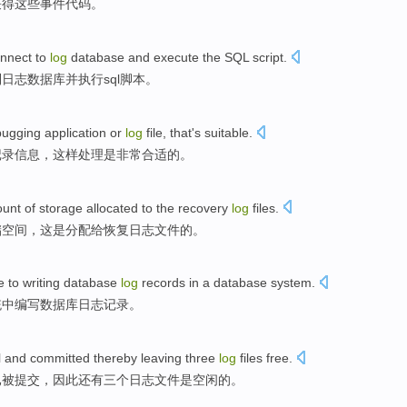
获得
这些
事件
代码
。
nnect
to
log
database
and
execute the
SQL
script
.
到
日志
数据库
并
执行
sql
脚本
。
bugging
application
or
log
file
,
that
's
suitable
.
记录
信息
，
这样
处理
是
非常合适
的。
unt
of
storage
allocated
to
the
recovery
log
files.
储空间
，
这
是分配
给
恢复
日志文件的。
e
to
writing
database
log
records
in
a
database
system.
统中编写数据库日志
记录
。
l
and
committed
thereby
leaving
three
log
files free.
已被提交
，
因此
还有
三个
日志文件是空闲的。