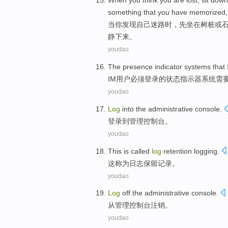
When
you
think you are lost
,
sit down
something that
you
have
memorized
当
你
发现
自己
迷路时，先
坐在
树桩
或
静下来。
youdao
The
presence
indicator
systems
that
IM
用户
必须
登录
的
状态
指示器
系统
需
youdao
Log
into
the
administrative
console
.
登录
到
管理
控制台。
youdao
This
is called
log
retention
logging
.
这
称为
日志
保留
记录
。
youdao
Log
off
the
administrative
console
.
从
管理
控制台
注销
。
youdao