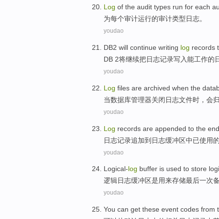
Log
of the
audit
types
run
for
each
au
为
每个
审计
运行
的
审计
类型
日志
。
youdao
DB2
will
continue
writing
log
records
DB 2
将
继续
把
日志
记录
写入
能
工作的
youdao
Log
files
are
archived
when
the
data
当
数据库
管理器
关闭
日志
文件
时，会
youdao
Log
records
are appended
to the en
日志
记录
追加
到日志缓冲区中已
使用
youdao
Logical-
log
buffer
is
used to
store
log
逻辑
日志
缓冲区
是
用来
存储
最后一次
youdao
You can
get
these
event
codes
from