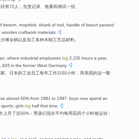
经有72
人
，
负责
记录、
衡量
和测试
一切
。
of
besom
, mopstick,
shank
of
tool
, handle of
beach
parasol
f wooden
craftwork
materials
.
、
沙滩
伞柄
以及
加工
各种
木制
工艺品
材料
。
an
, where
industrial
employees
log
2,155
hours
a year
,
1,603 in the
former
West
Germany
.
国家
。日本的
工业
员工
每年
工作2155
小时
，而
美国
的
这一数
ose
almost
50%
from
1981
to
1997:
boys
now
spend
an
sports
;
girls
log
half
that
time
.
7年
上升了
近
50%：
男孩们
现在
平均
每周
花
四个
小时
做
运动；