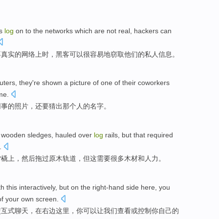
s
log
on
to
the
networks
which
are not
real
,
hackers
can
不
真实
的
网络
上时，
黑客
可以
很容易地
窃取
他们
的
私人
信息
。
uters
,
they
're
shown a
picture
of
one of
their coworkers
me
.
同事
的
照片
，
还要
猜出
那个
人
的
名字
。
n
wooden
sledges
,
hauled
over
log
rails
,
but
that
required
.
雪橇上
，
然后拖
过
原木
轨道
，
但
这
需要
很多
木材
和
人力。
th
this
interactively
,
but on the right-hand side
here
, you
of
your
own
screen
.
交互式
聊天
，
在
右边
这里
，你可以让
我们
查看
或
控制
你
自己的