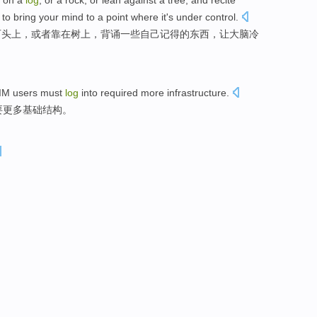
on a
log
,
or
a
rock
,
or
lean against
a tree
, and
recite
, to
bring
your mind
to a point where it's under control.
石头上
，
或者
靠
在
树上
，
背诵
一些
自己
记得
的东西，
让
大脑
冷
 IM
users
must
log
into
required
more
infrastructure
.
要
更多
基础结构
。