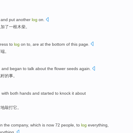
, and put
another
log
on
.
又加了一根木柴。
ress
to
log
on to
, are
at
the
bottom
of
this page
.
下端
。
g
and
began to
talk about
the
flower seeds again
.
花籽的事。
g
with
both
hands
and
started to
knock
it
about
情
地敲打
它
。
in
the company
, which is
now
72
people
,
to
log
everything
,
rything.