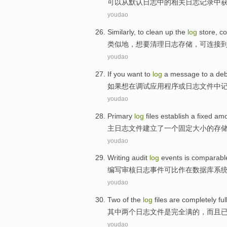
可以
从
默认
日志
中的
相关
日志
记录
中
youdao
Similarly
,
to
clean up
the
log
store
,
co
类似地
，
想
要
清理
日志
存储
，
可连接
youdao
If you
want
to
log
a
message
to a
de
如果
想
在
调试
应用程序
或
日志
文件
中
youdao
Primary
log
files
establish
a
fixed
amo
主
日志
文件
建立
了
一个
固定
大小
的
存
youdao
Writing
audit
log
events
is comparabl
编写
审核
日志
事件
可
比作
在
数据库
系
youdao
Two
of the
log
files
are
completely
ful
其中
两个
日志
文件
是
完全
满
的，
而且
youdao