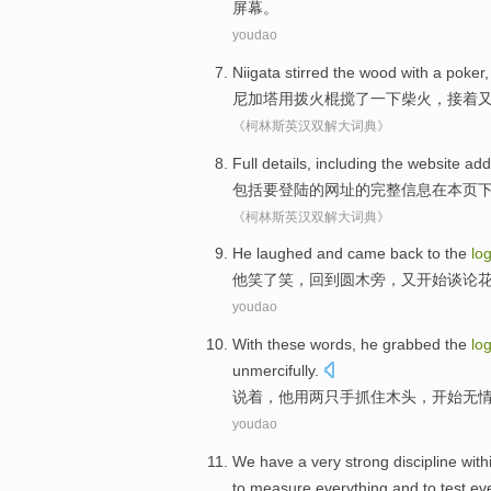
屏幕
。
youdao
Niigata
stirred
the
wood
with
a poker
尼加塔
用
拨
火
棍
搅
了一下
柴火
，接着
《柯林斯英汉双解大词典》
Full
details
,
including
the
website add
包括
要
登陆
的
网址
的
完整
信息
在
本页
《柯林斯英汉双解大词典》
He
laughed
and
came back to
the
lo
他
笑了笑
，
回到
圆木
旁，
又
开始
谈论
youdao
With these
words
, he
grabbed
the
lo
unmercifully
.
说
着，他用
两
只手
抓住
木头
，
开始
无
youdao
We
have a
very strong
discipline
with
to
measure
everything
and
to
test
eve