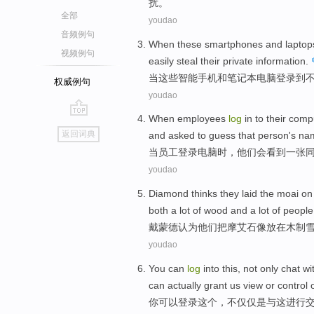
扰
。
全部
youdao
音频例句
When
these
smartphones
and
laptop
视频例句
easily
steal
their
private
information
.
当
这些
智能手机
和
笔记本电脑
登录
到
权威例句
youdao
When
employees
log
in
to
their comp
go
返回词典
and
asked to
guess
that
person
's
na
top
当
员工
登录
电脑
时，
他们
会
看到一张
youdao
Diamond
thinks
they
laid
the
moai
o
both a
lot
of
wood
and
a
lot
of people
戴蒙德
认为
他们
把
摩艾石像
放在
木制
youdao
You
can
log
into
this
,
not only
chat
wi
can actually grant
us
view
or
control
你
可以
登录
这个
，
不仅仅
是
与
这
进行