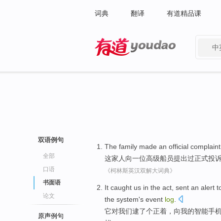
词典
翻译
有道精品课
中
有道 - 网易旗下搜索
双语例句
The family
made
an
official
complaint
全部
这家
人
向
一
位
高级船员
提出
过
正式
投
口语
《柯林斯英汉双解大词典》
书面语
It
caught
us
in
the
act
,
sent
an alert
t
论文
the
system
's
event
log
.
它
对
我们
逮
了
个正着
，
向
我
的
智能
手
原声例句