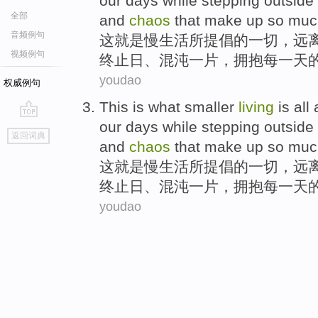
our
days
while stepping outside
全部
and
chaos
that make up so mu
音频例句
这
就是
慢
生活
所
提倡
的
一切，远
视频例句
终止
日、
混沌一片
，拥抱每一
天
youdao
权威例句
This
is
what
smaller
living
is all
a
our
days
while stepping outside
go
返回词典
top
and
chaos
that make up so mu
这
就是
慢
生活
所
提倡
的
一切，远
终止
日、
混沌一片
，拥抱每一
天
youdao