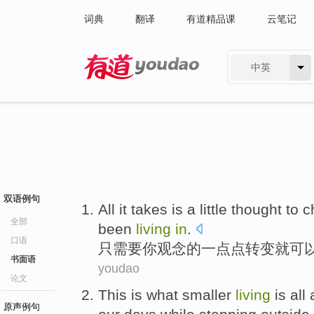
词典
翻译
有道精品课
云笔记
中英
有道 - 网易旗下搜索
双语例句
All
it takes
is
a little
thought
to
c
全部
been
living
in
.
口语
只
需要
你
观念
的
一点点
转变
就可
书面语
youdao
论文
This
is
what
smaller
living
is all
a
原声例句