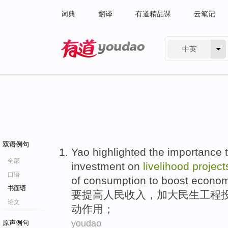
词典
翻译
有道精品课
云笔记
中英
有道 - 网易旗下搜索
双语例句
Yao highlighted the importance
全部
investment on
livelihood
project
口语
of
consumption
to
boost
econo
书面语
要
提高
人民
收入
，
加大
民生
工程
论文
动
作用
；
youdao
原声例句