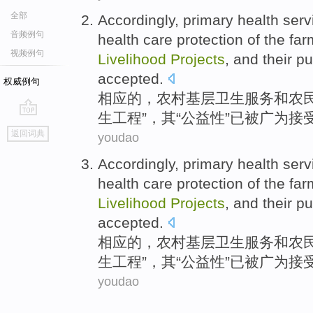
全部
Accordingly
,
primary
health
serv
音频例句
health
care
protection
of
the
far
视频例句
Livelihood
Projects
, and
their
pu
accepted
.
权威例句
相应
的
，
农村
基层
卫生
服务
和
农
生
工程”，
其
“
公益性
”
已
被
广为
接
go
返回词典
youdao
top
Accordingly
,
primary
health
serv
health
care
protection
of
the
far
Livelihood
Projects
, and
their
pu
accepted
.
相应
的
，
农村
基层
卫生
服务
和
农
生
工程”，
其
“
公益性
”
已
被
广为
接
youdao