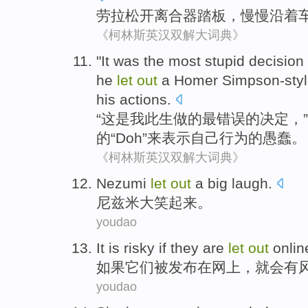
劳拉
松开
离合器
踏板，
慢慢
沿着
《柯林斯英汉双解大词典》
"
It
was
the most
stupid
decision
he
let
out
a
Homer
Simpson-styl
his
actions
.
“
这
是
我
此生做
的
最
错误
的
决定
，”
的“
Doh
”
来
表示
自己
行为
的
愚蠢
。
《柯林斯英汉双解大词典》
N
ezumi
let
out
a big laugh.
尼
兹米大笑起来。
youdao
I
t is risky if they are
let
out
onlin
如
果它们被发布在网上，就会有
youdao