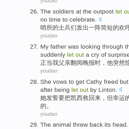
youdao
The soldiers
at
the
outpost
let
o
no
time
to
celebrate
.
哨所
的
士兵
们发出一阵
简短
的
欢
youdao
My
father was
looking through 
suddenly
let
out
a
cry
of
surpris
正当
我
父亲
翻阅
晚报
时，
他
突然
youdao
She
vows
to
get
Cathy
freed
but
after
being
let
out
by
Linton
.
她
发誓
要
把
凯西
救
回来，
但
幸运
的。
youdao
The
animal
threw
back
its
head. 