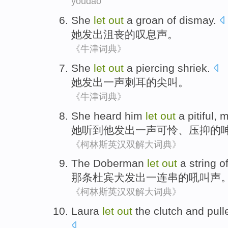
youdao
She
let
out
a groan
of
dismay
.
她
发出
沮丧
的
叹息声。
《牛津词典》
She
let
out
a
piercing
shriek
.
她
发出
一
声刺耳
的
尖叫
。
《牛津词典》
She
heard
him
let
out
a
pitiful
,
m
她
听到
他
发出
一
声可怜
、
压抑
的
《柯林斯英汉双解大词典》
The Doberman
let
out
a string
o
那条
杜宾犬发出
一连串
的
吼叫声
《柯林斯英汉双解大词典》
Laura
let
out
the clutch
and pul