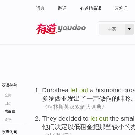
词典
翻译
有道精品课
云笔记
中英
有道 - 网易旗下搜索
双语例句
Dorothea
let
out
a
histrionic
gro
全部
多
罗
西亚
发出了
一
声做作的
呻吟
口语
《柯林斯英汉双解大词典》
书面语
They
decided
to
let
out
the
smal
论文
他们
决定
以
低
租金
把
那些较小
的
原声例句