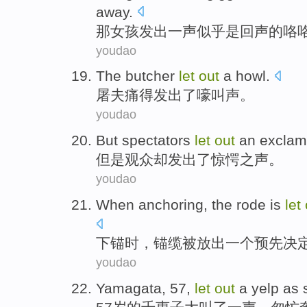
away.
那
女孩
发出
一
声
似乎
是
回声
的
咯
youdao
The butcher
let
out
a howl
.
屠夫
痛得发出了
嚎叫声
。
youdao
But
spectators
let
out
an exclam
但是
观众却
发出
了
惊愕之声。
youdao
When anchoring
, the
rode
is
let
下
锚时，
锚缆
被
放出
一个
预先决
youdao
Yamagata,
57
,
let
out
a
yelp as