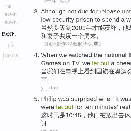
《牛津词典》
全部
Although
not due for release
unt
音频例句
low-security prison
to
spend
a
w
视频例句
虽然
要等到
2001年才能获释，
他
权威例句
和
妻子
共度
一个
周末
。
《柯林斯英汉双解大词典》
go
When
we
watched
the
national f
返回词典
top
Games
on
TV
,
we
let
out
a
chee
当
我们
在
电视
上
看到
国旗
在
奥运
声。
youdao
Philip
was surprised
when it
wa
were
let
out
for
ten
minutes
' rest
这时已
是
10:45，
他们
被
放
出去
休
讶。