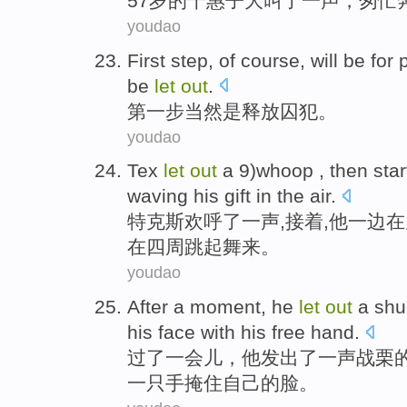
57岁
的千惠子
大叫了
一
声，
匆忙
youdao
First
step
,
of course
, will
be
for 
be
let
out
.
第
一步
当然
是
释放囚犯
。
youdao
Tex
let
out
a
9)whoop ,
then
sta
waving
his
gift
in
the air
.
特克斯欢呼
了
一
声,
接着
,
他
一边
在
在四周
跳起舞
来。
youdao
After a moment
,
he
let
out
a
shu
his
face
with
his
free
hand
.
过了
一会儿
，
他
发出了
一
声
战栗
一只手
掩住
自己
的
脸
。