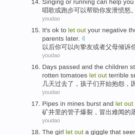
S
inging or running can help yo
唱
歌或跑步可以帮助你发泄愤怒
youdao
I
t's ok to
let
out
your negative tho
parents later.
以
后你可以向挚友或者父母倾诉
youdao
D
ays passed and the children s
rotten tomatoes
let
out
terrible s
几
天过去了，孩子们开始抱怨，
youdao
Pipes
in mines
burst
and
let
out
矿井
里的
管子
爆裂
，
冒出
难闻的
youdao
The
girl
let
out
a
giggle
that see