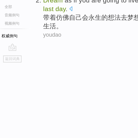
Dream
as
if
you
are going
to
liv
全部
last
day
.
音频例句
带着
仿佛
自己
会
永生
的想法去
梦
视频例句
生活
。
youdao
权威例句
go
返回词典
top