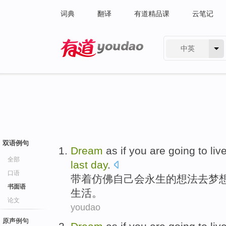
词典
翻译
有道精品课
云笔记
中英
有道 - 网易旗下搜索
双语例句
Dream
as
if
you
are going
to
liv
全部
last
day
.
口语
带着
仿佛
自己
会
永生
的想法去
梦
书面语
生活
。
论文
youdao
原声例句