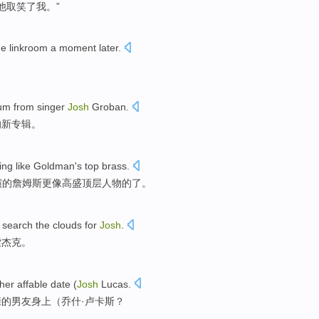
他取笑了我。”
he linkroom
a moment later
.
。
um
from singer
Josh
Groban
.
的
新
专辑
。
ing
like
Goldman's
top
brass.
演
的
詹姆斯
更像
高盛
顶层
人物的了。
search
the
clouds
for
Josh
.
索
杰克。
her affable
date
(
Josh
Lucas
.
亲的男友身上（
乔什
·卢卡斯？