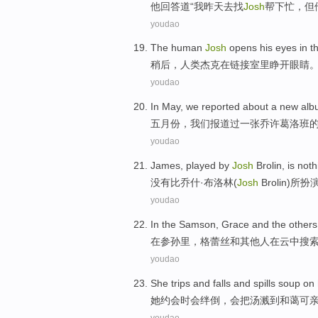
他
回答道
“
我
昨天
去
找
Josh
帮下
忙，但
youdao
The human
Josh
opens his
eyes
in
t
稍后
，
人类
杰克
在
链接室
里
睁开
眼睛
youdao
In May
,
we
reported
about
a
new
alb
五月份
，
我们
报道
过
一
张乔许
葛洛
班
youdao
James
,
played
by
Josh
Brolin
, is
noth
没有
比
乔什
·布洛林(
Josh
Brolin)
所
扮
youdao
In
the Samson
,
Grace
and
the others
在
参
孙里，
格蕾丝
和
其他人
在
云中
搜
youdao
She
trips
and falls and
spills
soup
on
她
约会
时会
绊倒
，会
把
汤
溅到
和蔼
可
youdao