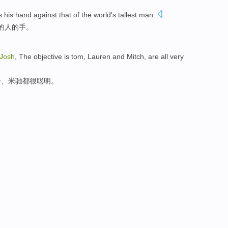
s
his
hand
against that
of the
world
's
tallest
man
.
的
人的
手
。
Josh
, The objective is
tom
, Lauren and Mitch,
are all
very
辛、米驰
都
很
聪明
。