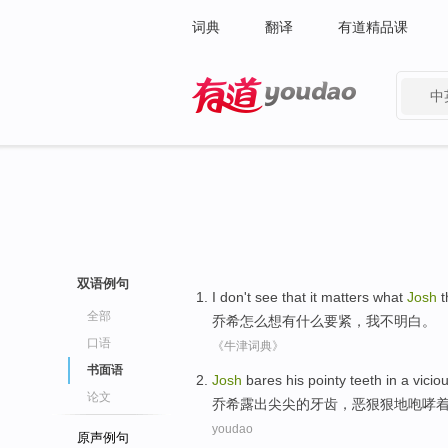
词典
翻译
有道精品课
中
有道 - 网易旗下搜索
双语例句
I
don't
see that
it matters
what
Josh
t
全部
乔希
怎么想
有什么
要紧
，
我
不
明白
。
口语
《牛津词典》
书面语
Josh
bares
his
pointy
teeth
in a vicio
论文
乔希
露出
尖尖
的
牙齿
，
恶狠狠
地咆哮
youdao
原声例句