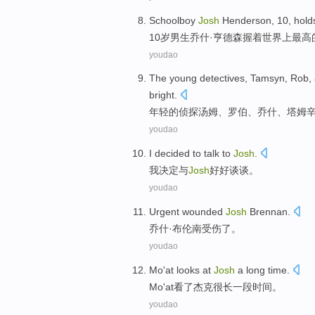
Schoolboy
Josh
Henderson
,
10
,
hold
10
岁男生
乔什·
亨德森
握
着
世界
上最高
youdao
The
young
detectives
, Tamsyn,
Rob
,
bright
.
年轻
的
侦探
汤姆
、
罗伯
、
乔什
、塔姆
youdao
I
decided
to talk
to
Josh
.
我
决定
与
Josh
好好谈谈。
youdao
Urgent
wounded
Josh
Brennan
.
乔什·
布
伦南
受伤了
。
youdao
Mo'at
looks at
Josh
a
long
time
.
Mo
'at看了杰克很
长
一
段时间。
youdao