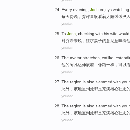
Every
evening
,
Josh
enjoys
watching
每天
傍晚
，
乔许
喜欢
看着
太阳
缓缓没
youdao
To
Josh
, checking with
his wife
would
对
乔希
来说，征求
妻子
的意见
意味着
youdao
The
avatar
stretches
,
catlike
,
extendi
他
的
阿凡达
伸展着
，像
猫
一样，
可以
youdao
The
region
is
also
slammed with
you
此外
，
该
地区
到处
都是
充满雄心壮志
youdao
The
region
is
also
slammed with
you
此外
，
该
地区
到处
都是
充满雄心壮志
youdao