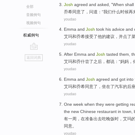
J
osh
agreed and asked, "When shall
全部
乔
希同意了，问道：“我们什么时候再
音频例句
youdao
视频例句
E
mma and
Josh
took his advice and 
权威例句
艾
玛和乔希接受了他的建议，并点了
youdao
go
A
fter Emma and
Josh
tasted them, th
返回词典
top
艾
玛和乔什尝了之后，都说：“妈妈，
youdao
E
mma and
Josh
agreed and got into t
艾
玛和乔希同意了，坐在了汽车的后
youdao
O
ne week when they were getting rea
the new Chinese restaurant in town, 
有
一周，在准备出去吃晚饭时，艾玛
同意。
youdao