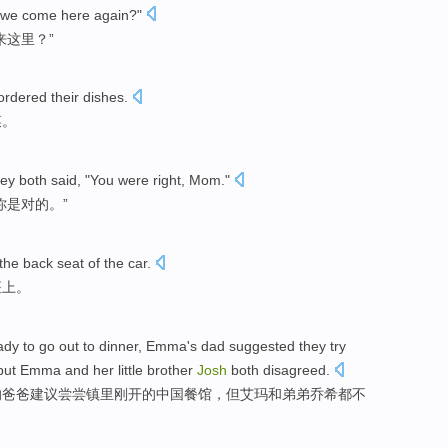
 we come here again?"
来这里？”
ordered their dishes.
菜。
ey both said, "You were right, Mom."
你是对的。”
he back seat of the car.
座上。
dy to go out to dinner, Emma's dad suggested they try
but Emma and her little brother
Josh
both disagreed.
的爸爸建议尝尝镇里刚开的中国餐馆，但艾玛和弟弟乔希都不