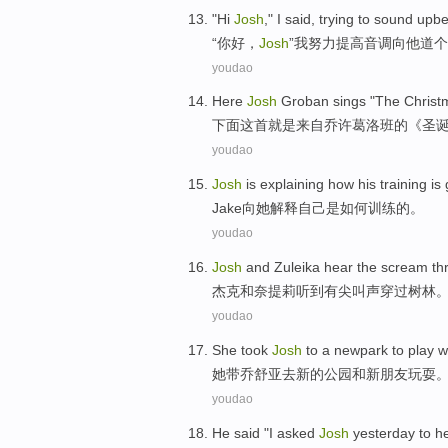
"
Hi
Josh
,"
I
said,
trying to
sound upbe
“
你好
，
Josh
”
我
努力
提高音调向他道个
youdao
Here
Josh
Groban sings "The
Christ
下面这
首
就是来自
乔许葛洛班的《圣
youdao
Josh
is
explaining
how
his
training
is
Jake
向她解释
自己
是
如何
训练
的。
youdao
Josh
and
Zuleika
hear
the scream
th
杰克
和
奈
提莉
听到
有
尖叫声
穿过
树林
youdao
She
took
Josh
to a
newpark
to
play
w
她
带
乔舒亚
去新的公园
和
新
朋友
玩耍
youdao
He
said
"
I
asked
Josh
yesterday
to
h