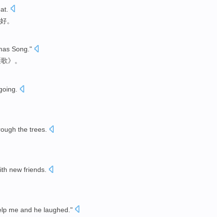
at.
好。
mas
Song."
诞歌》。
going.
rough the
trees
.
。
ith
new
friends
.
。
elp
me and
he
laughed."