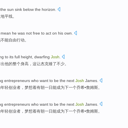
the sun
sink
below the horizon
.
入
地平线
。
 mean
he
was
not
free
to
act
on his own.
他
不能
自由
行动
。
ng to
its
full
height
,
dwarfing
Josh
.
看出他的
整个
身高
，这让杰克
矮
了不少。
ng
entrepreneurs who
want
to
be
the next
Josh
James
.
的
年轻
创业者
，梦想着有朝一日
能
成为
下
一个乔希•詹姆斯。
ng
entrepreneurs who
want
to
be
the next
Josh
James
.
的
年轻
创业者
，梦想着有朝一日
能
成为
下
一个乔希•詹姆斯。