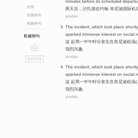
minutes
before
its scheduled
departu
全部
两
天后
，
沙扎德
在
约翰·
肯尼迪
国际
机
音频例句
youdao
视频例句
The
incident
, which
took place
shortl
sparked
immense
interest
on
social 
权威例句
这
起
周一
中午时分
发生
在
肯尼迪
机场
(
强烈
兴趣
。
go
youdao
返回词典
top
The
incident
, which
took place
shortl
sparked
immense
interest
on
social 
这
起
周一
中午时分
发生
在
肯尼迪
机场
(
强烈
兴趣
。
youdao