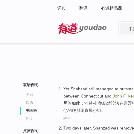
词典
翻译
有道精品课
中
有道 - 网易旗下搜索
双语例句
Yet
Shahzad
still
managed to
outsma
全部
between
Connecticut
and
John
F
.
Ke
口语
尽管
如此，
沙赫
·扎德
仍然
设法
在康涅
他
的
联邦调查局
小组
。
书面语
youdao
论文
Two
days later
,
Shahzad
was remov
原声例句