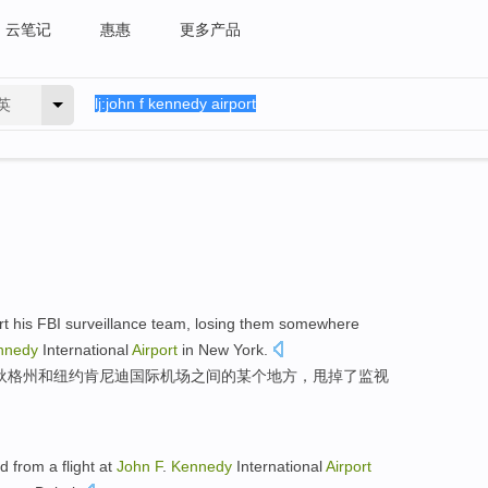
云笔记
惠惠
更多产品
英
rt
his
FBI
surveillance
team
,
losing
them
somewhere
nnedy
International
Airport
in
New York
.
狄格州
和
纽约
肯尼迪
国际
机场
之间
的
某个地方
，
甩掉了
监视
ed
from a
flight
at
John
F
.
Kennedy
International
Airport