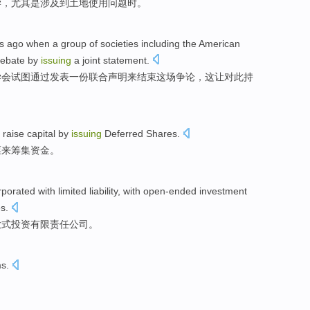
学
，
尤其是
涉及
到
土地
使用问题
时
。
s
ago
when a group
of
societies
including
the American
debate
by
issuing
a
joint
statement
.
学会
试图
通过
发表
一份
联合
声明来
结束
这场
争论，这让对此持
raise
capital
by
issuing
Deferred
Shares
.
票
来
筹集
资金
。
rporated with
limited
liability
, with
open-ended
investment
es
.
放式
投资
有限
责任
公司。
ms
.