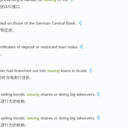
理
的
J2C
接口
。
led
on those
of the
German
Central
Bank
.
行制定的。
rtificates of
deposit
or
restricted
loan notes
.
证
。
ests had branched out into
issuing
loans
to
locals
.
始
对
当地
发行
贷款
。
m
selling
bonds
,
issuing
shares
or
doing
big
takeovers
.
或
进行
大
的
收购
。
m
selling
bonds
,
issuing
shares
or
doing
big
takeovers
.
或
进行
大
的
收购
。