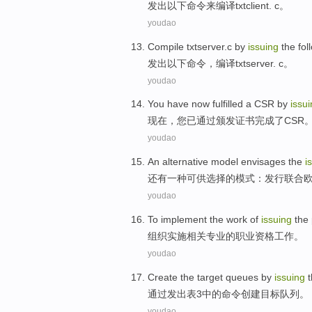
发出
以下
命令来
编译
txtclient
. c
。
youdao
Compile
txtserver.c
by
issuing
the fol
发出
以下
命令，
编译
txtserver
. c
。
youdao
You
have
now
fulfilled
a
CSR
by
issu
现在
，
您
已
通过
颁发
证书
完成
了
CSR
youdao
An
alternative
model
envisages the
i
还有
一种
可供
选择
的
模式
：
发行
联合
youdao
To implement
the
work
of
issuing
the
组织
实施
相关
专业
的
职业资格
工作
。
youdao
Create
the
target
queues
by
issuing
t
通过
发出
表
3
中的
命令
创建
目标
队列
。
youdao