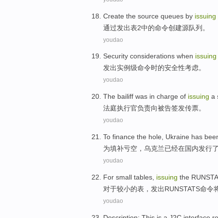
Create
the source
queues
by
issuing
通过
发出
表
2
中的
命令
创建
源
队列
。
youdao
Security
considerations
when
issuing
发出
实例级
命令
时
的
安全性
考虑
。
youdao
The bailiff
was in charge
of
issuing
a
法庭
执行官
负责
向被告
签发
传票
。
youdao
To finance
the hole,
Ukraine
has bee
为
填补亏空，
乌克兰
已经
在
国内
发行
youdao
For
small
tables
,
issuing
the
RUNSTA
对于
较小
的
表
，
发出
RUNSTATS
命令
youdao
Description
:
This
is
a J2C
interface
r