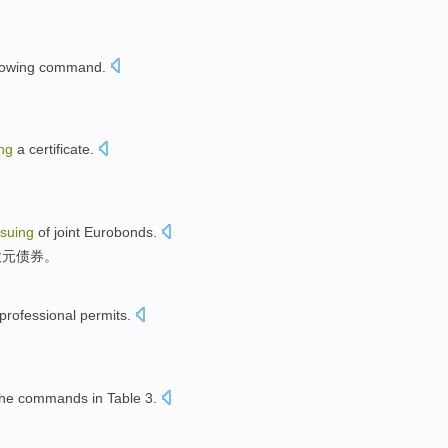
lowing
command
.
ing
a
certificate
.
。
ssuing
of
joint
Eurobonds
.
欧元债券
。
professional
permits
.
he
commands
in
Table
3
.