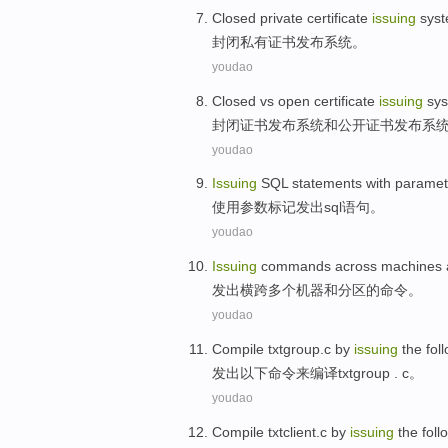
Closed
private
certificate
issuing
sys
封闭
私有
证书
发布
系统
。
youdao
Closed
vs
open
certificate
issuing
sy
封闭
证书
发布
系统和
公开
证书发布系
youdao
Issuing
SQL
statements
with
paramet
使用
参数
标记
发出
sql
语句
。
youdao
Issuing
commands
across
machines
发出
横跨多个
机器
和
分区
的
命令
。
youdao
Compile
txtgroup.c by
issuing
the fol
发出
以下
命令
来
编译
txtgroup . c。
youdao
Compile
txtclient.c
by
issuing
the foll