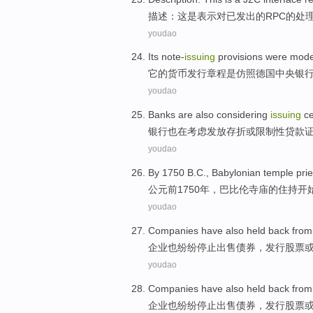
描述
：
这
是
表示
对
已
发出
的RPC的
处
youdao
Its
note-
issuing
provisions
were
mode
它
的
货币发行
章程
是
仿照
德国
中央
银
youdao
Banks
are also
considering
issuing
ce
银行
也
在考虑
发放
存折
或
限制性
贷款
youdao
By 1750
B.C
.,
Babylonian
temple
pri
公元前
1750年，
巴比伦
寺庙
的
住持
开
youdao
Companies
have also
held back fro
企业
也
纷纷停止
出售
债券
，
发行
股票
youdao
Companies
have also
held back fro
企业
也
纷纷停止
出售
债券
，
发行
股票