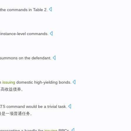
the
commands
in
Table
2
.
instance-level
commands
.
 summons on
the defendant
.
n
issuing
domestic
high-yielding
bonds
.
了
高
收益
债券
。
TS
command
would
be
a
trivial
task
.
将
是
一项
普通
任务
。
epresenting
a
handle
for
issuing
RPCs
.