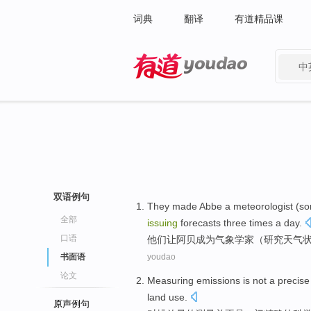
词典
翻译
有道精品课
中
有道 - 网易旗下搜索
双语例句
T
hey made Abbe a meteorologist (so
全部
issuing
forecasts three times a day.
口语
他
们让阿贝成为气象学家（研究天气
书面语
youdao
论文
Measuring
emissions
is not
a
precise
land
use
.
原声例句