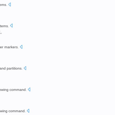
tems
.
stems
.
统。
er
markers
.
and
partitions
.
lowing
command
.
owing
command
.