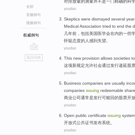
对
排放量
的
测量
并
不是
一
门精确
的
科
全部
youdao
音频例句
Skeptics
were
dismayed
several
year
视频例句
Medical
Association
tried to
end
the 
几年
前
，
包括
美国
医学会
在内
的
一些
权威例句
怀疑
态度的人感到
失望
。
youdao
go
返回词典
This
new
provision
allows
societies
to
top
这项
新
规定
允许
社会
通过
发行
递延
股
youdao
Business
companies
are
usually
inco
companies
issuing
redeemable
shar
商业
公司
通常
是
发行
可赎回
的
股票
开
youdao
Open
public
certificate
issuing
syste
开放式
公共
证书
发布
系统
。
youdao