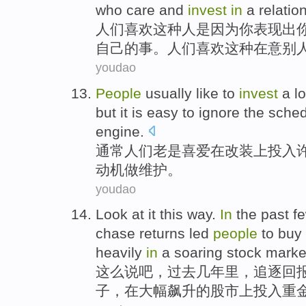
who care and
invest
in
a
relatio
人们
喜欢
这种
人
是因为
你
表现
出
自己
的事。人们喜欢这种在意别
youdao
People
usually
like
to
invest
a lo
but
it is
easy to
ignore
the
sched
engine
.
通常
人们
老是
喜爱
在
改装
上
投入
动机
做
维护
。
youdao
Look
at it this way
.
In
the past
f
chase
returns
led
people
to
buy
heavily
in
a soaring
stock marke
这么
说吧，
过去
几年
里，
追逐
回
子
，
在
大幅
飙升的
股市
上
投入
重