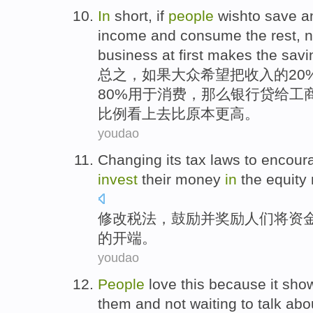
In
short
,
if
people
wishto
save
a
income
and
consume
the rest
,
business
at first
makes
the
savi
总之
，
如果
大众
希望
把
收入
的
2
80%用于
消费
，那么
银行贷
给
工
比例
看上去比原本更高。
youdao
Changing
its tax laws
to
encour
invest
their money
in
the
equity
修改
税法
，
鼓励
并
奖励
人们
将资
的
开端
。
youdao
People
love
this
because it
sho
them
and
not
waiting
to
talk abo