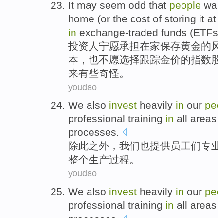
It
may
seem
odd
that
people
wa
home
(
or
the
cost
of
storing
it
at
in
exchange-traded
funds
(
ETFs
投资人宁愿承担
在家
保存
黄金
的
本
，
也
不
愿
选择
跟踪
金价
的指数
来
有些奇怪
。
youdao
We
also
invest
heavily
in
our
pe
professional
training
in
all
area
processes
.
除此
之外，
我们
也提供员工们
专
整个
生产
过程。
youdao
We
also
invest
heavily
in
our
pe
professional
training
in
all
area