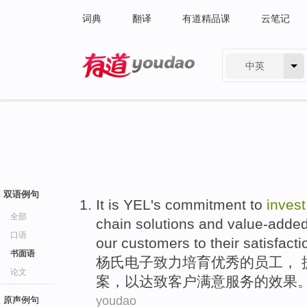
词典
翻译
有道精品课
云笔记
中英
有道 - 网易旗下搜索
双语例句
It is
YEL
's
commitment
to
inves
全部
chain
solutions
and value-adde
口语
our
customers
to
their satisfacti
书面语
杨氏
电子
致力
培育优秀的员工， 
论文
案
，
以
达致
客户
满意
服务
的效果
youdao
原声例句