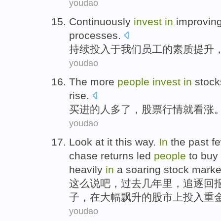
youdao
Continuously
invest
in
improvin
processes
.
持续
投入
于
我们
员工
的素质
提升
youdao
The
more
people
invest
in
stock
rise
.
买进
的
人
多
了
，
股票
行情
就
看涨
youdao
Look
at it this way
.
In
the past
f
chase
returns
led
people
to
buy
heavily
in
a soaring
stock marke
这么
说吧，
过去
几年
里，
追逐
回
子
，
在
大幅
飘升的
股市
上
投入
重
youdao