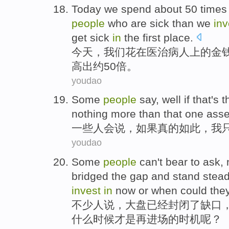
Today
we
spend
about
50
times
people
who are
sick
than
we
in
get
sick
in
the
first place.
今天
，
我们
花
在
医治
病人
上的金
高出
约
50
倍
。
youdao
Some
people
say
,
well if
that's 
nothing
more
than
that
one
asse
一些
人
会说
，
如果
真的如此
，
我
youdao
Some
people
can't bear to ask,
bridged the
gap
and stand
stead
invest
in
now or
when
could th
不少
人
说，
大盘
已经
封闭了
缺口
什么
时候
才是
再进场的时机呢？