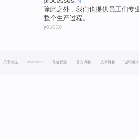
processes
.
除此
之外，
我们
也提供员工们
专
整个
生产
过程。
youdao
关于有道
Investors
有道智选
官方博客
技术博客
诚聘英