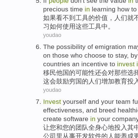
If
people
don't see
the
value
in
t
precious
time
in
learning
how to
如果
看不到
工具
的
价值
，
人们
就
习
如何
使用
这些工具中。
youdao
The
possibility
of
emigration
ma
on
those who
choose
to
stay
, b
countries an
incentive
to
invest
移民他国
的
可能性
还
会
对
那些
选
这会
鼓励
穷国
的
人们
增加教育
投
youdao
Invest
yourself
and
your
team
fu
effectiveness
,
and
breed
healthi
create
software
in
your
compan
让
您
和
您
的
团队
全身心地
投入其
公司
里
从事
开发
软件
的
人
能养成