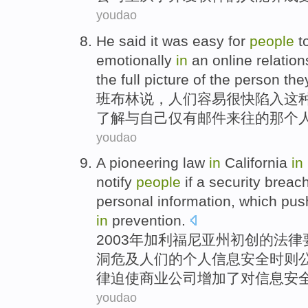
youdao
He
said
it was
easy
for
people
t
emotionally
in
an
online
relatio
the
full
picture
of
the person
the
班布林
说
，
人们
容易
很快
陷入这
了解
与
自己
仅有邮件来往
的
那个
youdao
A
pioneering
law
in
California
in
notify
people
if
a
security
breac
personal
information
,
which
pus
in
prevention
.
2003年
加利福尼亚州
初创
的
法律
洞
危及
人们的
个人
信息安全时则
律
迫使
商业公司增加了对信息安
youdao