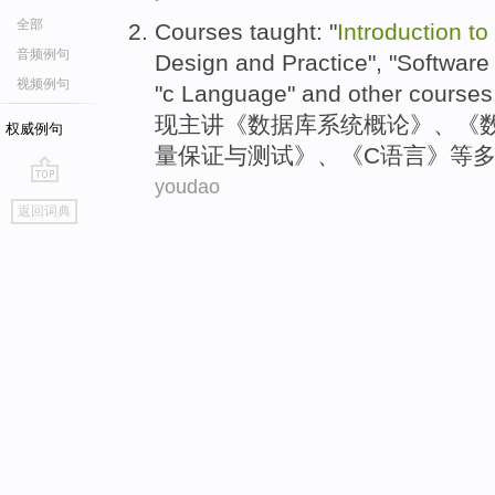
全部
Courses taught: "
Introduction
to
音频例句
Design
and
Practice
", "
Software
视频例句
"
c
Language
"
and other
courses
现主讲《
数据库
系统
概论
》、《
权威例句
量
保证
与
测试
》、《
C
语言
》
等
youdao
go
返回词典
top