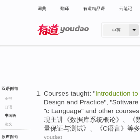
词典
翻译
有道精品课
云笔记
中英
有道 - 网易旗下搜索
双语例句
Courses taught: "
Introduction
to
全部
Design
and
Practice
", "
Software
口语
"
c
Language
"
and other
courses
书面语
现主讲《
数据库
系统
概论
》、《
论文
量
保证
与
测试
》、《
C
语言
》
等
youdao
原声例句