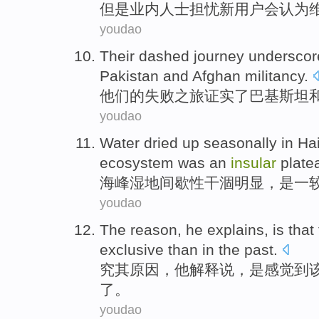
但是
业内人士
担忧
新
用户
会认为
维
youdao
Their
dashed
journey
underscor
Pakistan
and
Afghan
militancy
.
他们的
失败
之旅
证实
了
巴基斯坦
youdao
Water
dried up seasonally
in
Ha
ecosystem
was
an
insular
plate
海峰
湿地
间歇性
干涸
明显，
是
一
youdao
The reason
,
he
explains
,
is
that
exclusive
than
in the
past
.
究
其
原因，
他
解释说
，
是
感觉到
了。
youdao