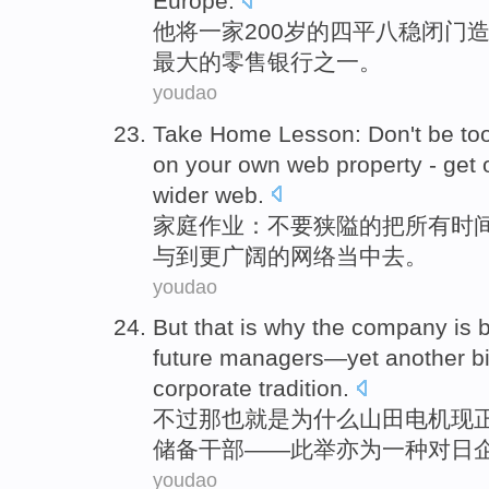
Europe
.
他
将
一家200
岁
的
四平八稳闭门
最大
的
零售
银行
之一
。
youdao
Take
Home
Lesson
:
Don't
be to
on
your own
web property - get 
wider
web
.
家庭
作业
：
不要
狭隘
的
把
所有
时
与到
更广阔
的网络当中去。
youdao
But
that
is
why
the company
is 
future
managers—yet
another
b
corporate
tradition
.
不过
那也
就是
为什么
山田电机现
储备干部——此举亦为
一
种对
日
youdao