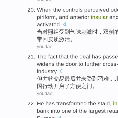
When
the controls
perceived od
piriform
, and
anterior
insular
an
activated
.
当
对照组
受到
气味
刺激时，
双
侧
带回
皮质
激活。
youdao
The fact that the
deal
has passed
widens the door to
further
cross
industry
.
但并购
交易
最后并未受到刁难，
国
行动
开启了方便之门。
youdao
He
has
transformed the
staid,
in
bank
into
one
of the
largest
retai