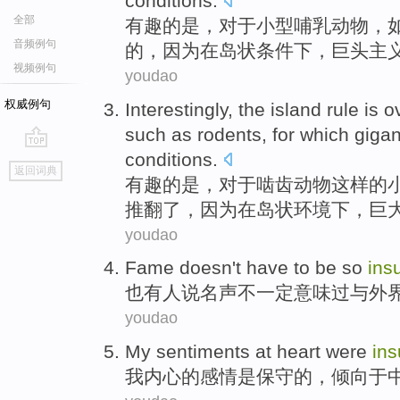
conditions
.
全部
有趣
的
是
，
对于
小型
哺乳动物
，
音频例句
的，
因为
在
岛状
条件下
，巨头主
视频例句
youdao
权威例句
Interestingly
, the
island
rule
is
o
such
as
rodents
,
for
which giga
conditions
.
go
返回词典
top
有趣的是
，
对于
啮齿动物
这样
的
推翻了
，
因为
在
岛
状
环境下
，巨
youdao
Fame
doesn
't have to be
so
insu
也
有人
说
名声
不一定
意味
过与外
youdao
My
sentiments
at heart
were
ins
我
内心
的
感情
是
保守
的，倾向
于