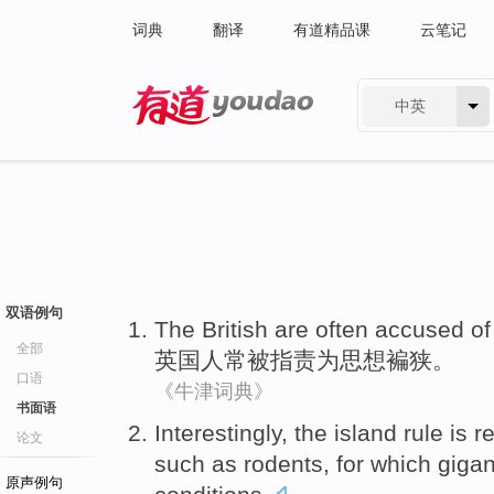
词典
翻译
有道精品课
云笔记
中英
有道 - 网易旗下搜索
双语例句
The British
are
often
accused
of
全部
英国
人
常
被指责
为
思想褊狭。
口语
《牛津词典》
书面语
Interestingly
, the
island
rule
is
r
论文
such as
rodents
,
for
which giga
原声例句