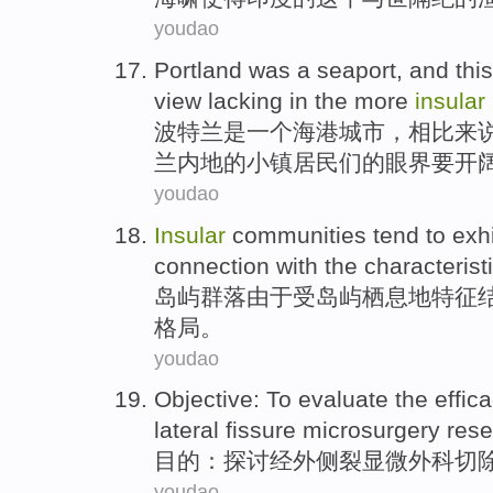
youdao
Portland
was
a
seaport
, and thi
view lacking
in the
more
insular
波特兰
是
一个
海港
城市，相比来
兰
内地的
小镇
居民们
的
眼界
要
开
youdao
Insular
communities
tend to exh
connection
with
the
characterist
岛屿
群落
由于受
岛屿
栖息地
特征
格局
。
youdao
Objective
:
To evaluate
the
effic
lateral
fissure
microsurgery
rese
目的
：
探讨
经
外侧
裂
显微
外科
切
youdao