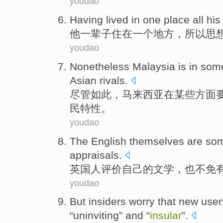
youdao
Having lived
in
one
place
all
his
他
一辈子
住
在
一个
地方
，所以思
youdao
Nonetheless
Malaysia
is
in
som
Asian
rivals
.
尽管如此
，
马来西亚
在
某些
方面
民特性
。
youdao
The English
themselves
are so
appraisals
.
英国
人
评价
自己
的
文学
，也不免
youdao
But
insiders
worry that
new
user
“
uninviting
” and “
insular
”.