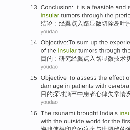
Conclusion
: It
is
a
feasible and
insular
tumors
through the
pteri
结论
：经翼点入路显微
切除
岛
叶
youdao
Objective
:
To sum
up the experi
of the
insular
tumors
through the
目的
：研究
经
翼点入
路显微技术
youdao
Objective
To assess
the effect
o
damage in
patients with
cerebra
目的
探讨
脑卒中
患者
心律
失常情
youdao
The
tsunami
brought
India
's
ins
with
the outside world
for the fir
海啸
使得
印度
的
这个与世隔绝
的