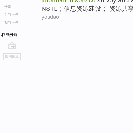
information
service
survey
and
全部
NSTL
；
信息
资源
建设
； 资源
共
音频例句
youdao
视频例句
权威例句
go
返回词典
top