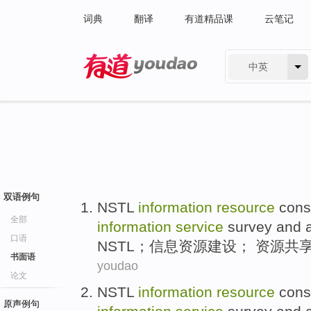
词典
翻译
有道精品课
云笔记
中英
有道 - 网易旗下搜索
双语例句
NSTL
information
resource
cons
全部
information
service
survey
and
口语
NSTL
；
信息
资源
建设
； 资源
共
书面语
youdao
论文
NSTL
information
resource
cons
原声例句