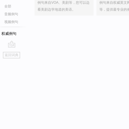
例句来自VOA、美剧等，您可以边
例句来自权威英文
全部
看美剧边学地道的美语。
等，提供最专业的
音频例句
视频例句
权威例句
go
返回词典
top