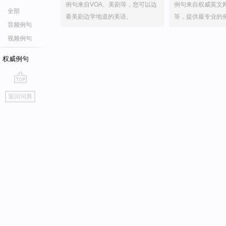
例句来自VOA、美剧等，您可以边
例句来自权威英文
全部
看美剧边学地道的美语。
等，提供最专业的
音频例句
视频例句
权威例句
go
返回词典
top