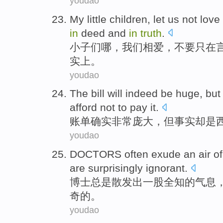
youdao
My
little
children, let
us
not
love
in
deed
and
in
truth
.
小子
们哪，
我们
相爱
，不要只
在
实
上
。
youdao
The bill will
indeed
be huge
,
but
afford not to
pay
it.
账单
确实
非常
庞大，
但
事实
却是
youdao
DOCTORS
often
exude
an
air
o
are
surprisingly
ignorant
.
博士
总是
散发出
一
股
全知的气息
奇
的。
youdao