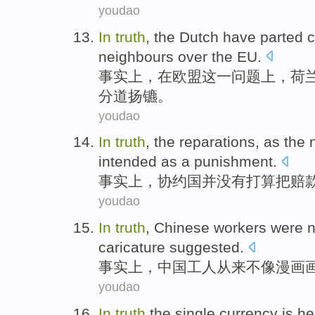
youdao
In
truth
,
the
Dutch
have
parted 
neighbours
over
the EU
.
事实上
，
在
欧盟
这
一问题上，
荷
分道扬镳
。
youdao
In
truth
,
the reparations
, as
the
intended
as
a
punishment
.
事实上
，协约国
并
没有
打算
把
赔
youdao
In
truth
,
Chinese
workers
were 
caricature
suggested
.
事实上
，
中国
工人
从来不
像
漫画
youdao
In
truth
the single
currency
is h