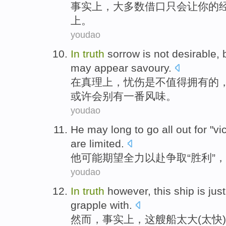
事实上
，
大多数
借口
只
会让
你
的
上。
youdao
In
truth
sorrow
is
not
desirable
,
may
appear
savoury
.
在
真理上
，
忧伤
是
不
值得拥有
的
或许
会
别有一番风味
。
youdao
He
may
long
to go all out
for "
vi
are limited
.
他
可能
期望
全力以赴
争取“
胜利
”，
youdao
In
truth
however
,
this
ship
is jus
grapple
with.
然而
，
事实上
，
这
艘船
太
大
(
太快