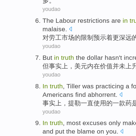
多
。
youdao
The
Labour
restrictions
are
in
tr
malaise
.
对
劳工市场
的
限制
预示着
更
深远
youdao
But
in
truth
the
dollar
hasn't
inc
但
事实上
，
美元
内在
价值
并未
上
youdao
In
truth
,
Tiller was
practicing
a
f
Americans
find abhorrent
.
事实上
，
提
勒一直使用
的
一
款
药
youdao
In
truth
,
most
excuses
only
mak
and
put the
blame
on
you
.