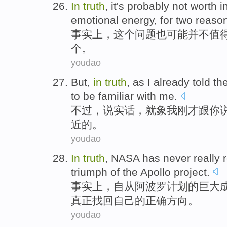
In
truth
,
it
's probably
not
worth
i
emotional energy
,
for
two
reaso
事实上
，
这个问题
也
可能
并不
值
个
。
youdao
But
,
in
truth
,
as
I
already
told
th
to be
familiar
with
me
.
不过
，
说实话
，
就象
我
刚才
跟
你
近
的。
youdao
In
truth
,
NASA
has never
really
triumph
of
the
Apollo
project
.
事实上
，
自从
阿波罗
计划
的
巨大
真正
找回
自己
的
正确方向
。
youdao