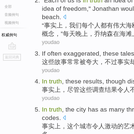
"
Each
of
us
is
in
truth
an
idea
of
全部
idea
of
freedom
,"
Jonathan
wou
音频例句
beach
.
视频例句
“
事实上
，
我们
每个人都
有伟大
海
概念，”
每天晚上
，
乔纳森
在
海滩
权威例句
youdao
If
often
exaggerated
,
these
tale
go
返回词典
top
这些
故事
常常
被
夸大
，不过
事实
youdao
In
truth
,
these
results
,
though
di
事实上
，
尽管
这些
调查结果
令人
youdao
In
truth
,
the
city
has
as
many
th
codes
.
事实上
，
这个
城市
令人激动
的
艺