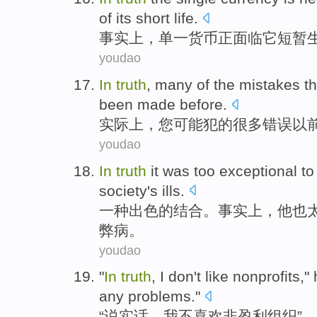
of
its
short
life
.
事实上
，
单一
货币
正
面临
它
短暂
youdao
In
truth
,
many
of the
mistakes
th
been
made
before
.
实际上
，
您
可能
犯
的
很多
错误
以
youdao
In
truth
it
was too
exceptional
to
society
's ills
.
一种
出色
的结合。
事实上
，
他
也
弊病
。
youdao
"
In
truth
,
I
don't
like
nonprofits
,"
any
problems
."
“
说实话
，
我
不
喜欢
非盈利组织
”，