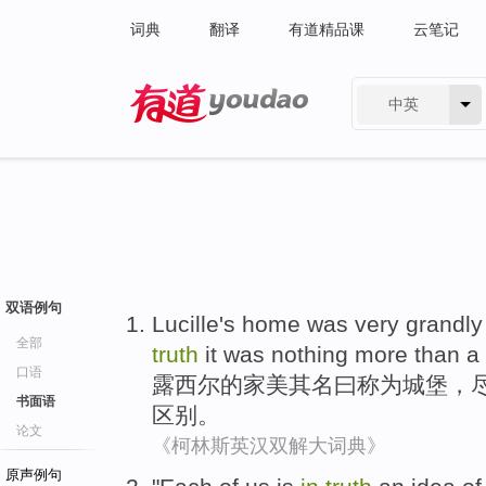
词典
翻译
有道精品课
云笔记
中英
有道 - 网易旗下搜索
双语例句
Lucille
's
home
was very grandly
全部
truth
it was nothing more
than
a
口语
露
西尔的
家
美其
名曰
称为
城堡
，
书面语
区别。
论文
《柯林斯英汉双解大词典》
原声例句