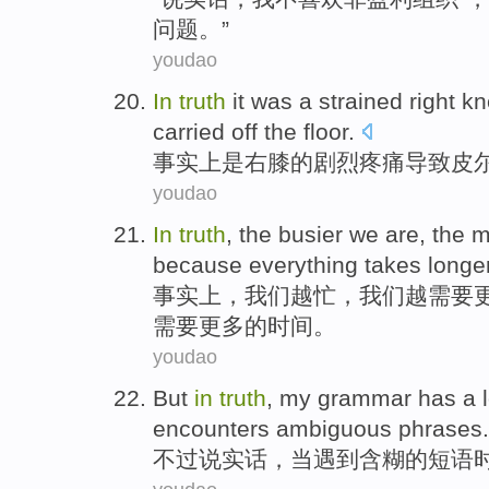
问题
。”
youdao
In
truth
it was
a
strained right
kn
carried off
the
floor
.
事实上
是
右
膝
的剧烈疼痛导致
皮
youdao
In
truth
, the
busier
we
are, the
m
because
everything
takes
longe
事实上
，
我们
越
忙
，我们越
需要
需要
更多的
时间
。
youdao
But
in
truth
,
my
grammar
has a
encounters
ambiguous
phrases
.
不过
说实话
，
当
遇到
含糊
的
短语