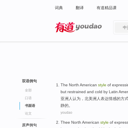
词典
翻译
有道精品课
中
有道 - 网易旗下搜索
双语例句
The
North American
style
of
expressi
全部
but
restrained
and
cold
by
Latin
Amer
口语
亚洲人
认为
，
北美洲
人
表达
情感
的
方
静
的。
书面语
youdao
论文
Thee North American
style
of
expres
原声例句