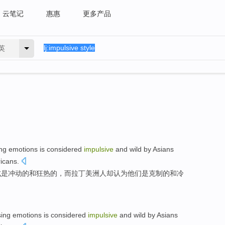
云笔记
惠惠
更多产品
英
ng
emotions
is
considered
impulsive
and
wild by
Asians
icans.
式
是
冲动
的
和
狂热
的，
而
拉丁美洲人
却
认为他们是
克制
的和
冷
sing
emotions
is
considered
impulsive
and
wild by
Asians