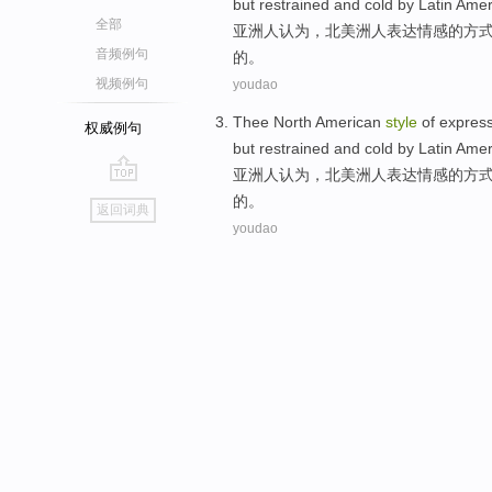
but
restrained
and
cold
by
Latin
Amer
全部
亚洲人
认为
，
北美洲
人
表达
情感
的
方
音频例句
的。
视频例句
youdao
Thee North American
style
of
expres
权威例句
but
restrained
and
cold
by
Latin
Amer
亚洲人
认为
，
北美洲
人
表达
情感
的
方
go
的。
返回词典
top
youdao