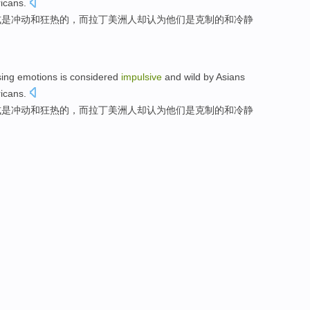
icans.
式
是
冲动
和
狂热
的，
而
拉丁美洲人
却
认为他们是
克制
的和
冷静
sing
emotions
is
considered
impulsive
and
wild by
Asians
icans.
式
是
冲动
和
狂热
的，
而
拉丁美洲人
却
认为他们是
克制
的和
冷静