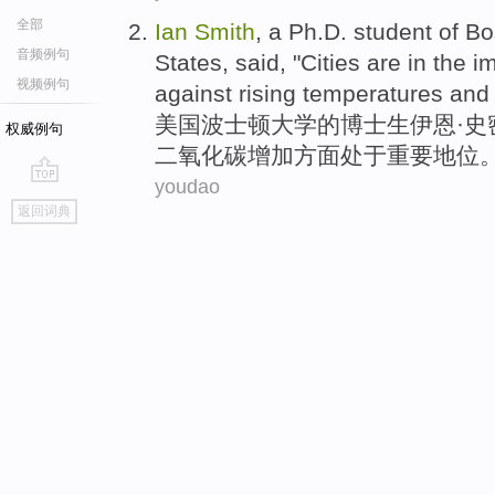
全部
Ian
Smith
,
a Ph.D. student
of
Bo
音频例句
States
,
said
, "
Cities
are
in
the
im
视频例句
against
rising temperatures
and
美国
波士顿
大学
的
博士生
伊恩·
史
权威例句
二氧化碳增加方面
处于
重要
地位
。
youdao
go
返回词典
top