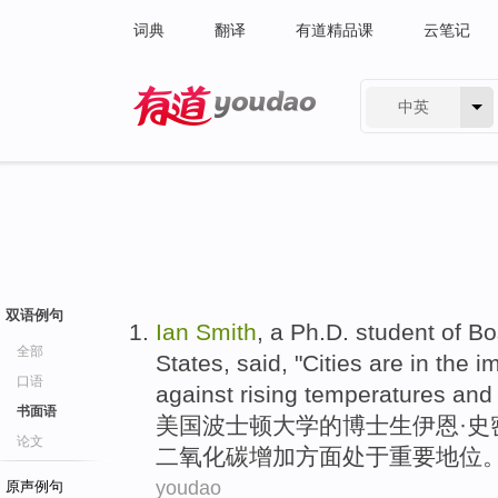
词典
翻译
有道精品课
云笔记
中英
有道 - 网易旗下搜索
双语例句
Ian
Smith
,
a Ph.D. student
of
Bo
全部
States
,
said
, "
Cities
are
in
the
im
口语
against
rising temperatures
and
书面语
美国
波士顿
大学
的
博士生
伊恩·
史
论文
二氧化碳增加方面
处于
重要
地位
。
youdao
原声例句