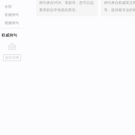
例句来自VOA、美剧等，您可以边
例句来自权威英文
全部
看美剧边学地道的美语。
等，提供最专业的
音频例句
视频例句
权威例句
go
返回词典
top