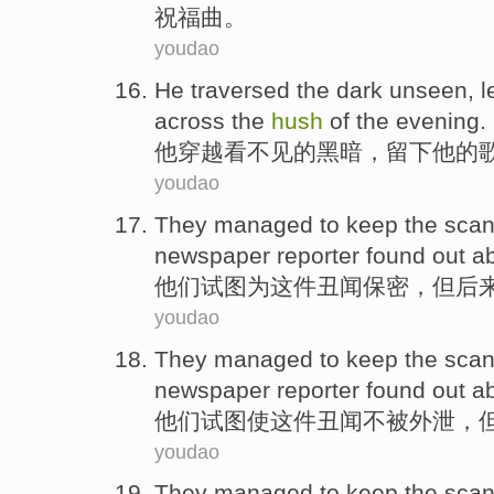
祝福
曲。
youdao
He
traversed
the
dark
unseen
,
l
across
the
hush
of the
evening
.
他
穿越
看不见
的
黑暗
，
留下
他
的
youdao
They
managed to
keep the
scan
newspaper
reporter
found out
ab
他们
试图
为这件
丑闻
保密
，
但
后
youdao
They
managed to
keep
the
scan
newspaper reporter
found out
ab
他们
试图
使
这件
丑闻
不
被外泄，
youdao
They
managed to
keep
the
scan