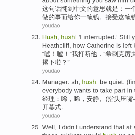
about
something
you
saw
him
d
这句话翻
到
中文
的意思就是：
一
做
的
事
而给你一笔钱。
接受
这笔
youdao
Hush
,
hush
! '
I
interrupted
.'
Still
Heathcliff
,
how
Catherine
is left
“
嘘
！嘘！”
我
打断他
，“
希刺克厉
撂下啦？”
youdao
Manager
:
sh
,
hush
,
be quiet
. (
fi
everybody
wants to
take
part in
经理
：
唏
，
唏
，
安静
。(
指头
压
嘴
开幕式
。
youdao
Well
,
I
didn't understand that at a