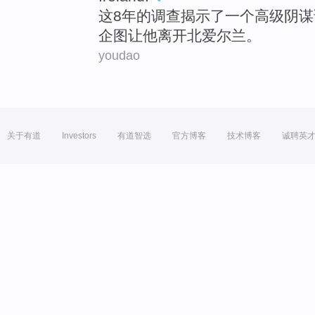
这
8年
的
调查
揭示
了
一个
高级
阴谋
企图让
他
离开
北爱尔兰。
youdao
关于有道
Investors
有道智选
官方博客
技术博客
诚聘英