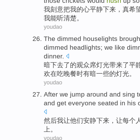
those
crickets
would
hush
up
so
我
刻意
把
我的心平静下来，
真
希
我
能
听清楚
。
youdao
The
dimmed
houselights
brough
dimmed
headlights
;
we
like
dim
dinner
.
暗
下去了
的
观众席
灯光
带来
了
平
欢
在吃晚餐时有暗一些的灯光。
youdao
After we jump around
and
sing 
and
get
everyone
seated
in
his
o
然后
我
让他们安静下来
，
让
每个
上
。
youdao