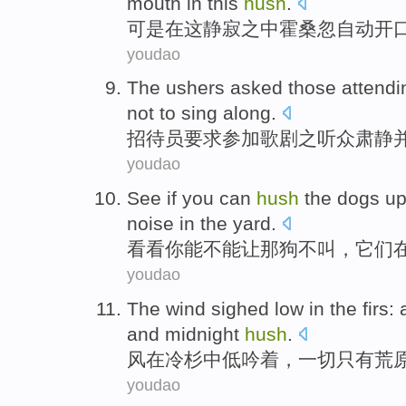
mouth
in
this
hush
.
可是
在
这
静寂
之中
霍桑
忽
自动
开
youdao
The ushers
asked
those attendi
not
to
sing along
.
招待员
要求
参加
歌剧
之
听众
肃静
youdao
See if
you
can
hush
the
dogs
up
noise
in
the yard
.
看看
你
能不能
让
那
狗
不叫，
它们
youdao
The wind
sighed low
in
the
firs
:
and
midnight
hush
.
风
在
冷杉
中低吟着，
一切
只有
荒
youdao