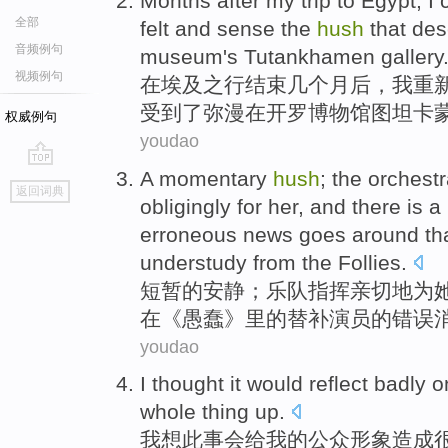
Months
after
my
trip
to
Egypt
,
I
全部
felt
and sense the
hush
that de
音频例句
museum
's
Tutankhamen
gallery
视频例句
在
埃及
之行结束
几个月
后
，
我
重
受
到了弥漫
在
开罗
博物馆
图坦卡
权威例句
youdao
A momentary
hush
;
the orchest
go
返回词典
top
obligingly
for
her
, and there is a
erroneous
news
goes around th
understudy
from
the Follies
.
短暂
的
安静
；
乐队
指挥
亲切地
为
在《愚蠢》里的
替补
演员的
错误
youdao
I
thought
it
would
reflect
badly
o
whole thing up.
我
想
此事
会
给
我
的公众形象造成