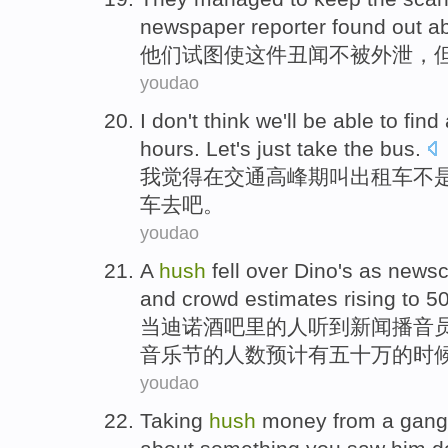
newspaper reporter
found out
ab
他们
试图
使
这件丑闻
不被
外泄
，
youdao
I
don
't
think
we'll
be
able to find
hours.
Let's
just
take
the bus
.
我
觉得
在
交通
高峰期
叫
出租车
不
车
去
吧
。
youdao
A
hush
fell over Dino
's
as
newsc
and crowd
estimates
rising
to
50
当迪诺
酒吧里
的
人听到新闻
播音
音乐节的人数
预计
有五十万的时
youdao
Taking
hush
money
from
a
gang