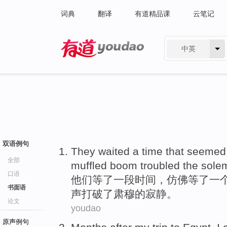
词典
翻译
有道精品课
云笔记
中英
有道 - 网易旗下搜索
双语例句
They
waited
a
time
that
seemed
全部
muffled
boom troubled
the
sole
口语
他们
等
了
一
段时间
，
仿佛
等了
一
书面语
声打破
了
肃穆
的寂静。
论文
youdao
原声例句