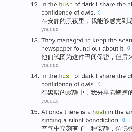
In
the
hush
of
dark
I
share the
c
confidence
of
owls
.
在
安静
的
黑夜里
，
我
能够感觉到
youdao
They
managed to
keep the
scan
newspaper
found out
about it.
他们
试图
为这件
丑闻
保密
，
但
后
youdao
In
the
hush
of dark
I
share
the
c
confidence
of
owls.
在
黑暗
的
寂静
中
，
我
分享
着蟋蟀
youdao
At once there is
a
hush
in the
ai
singing
a
silent
benediction
.
空气
中立刻有了
一
种
安静
，
仿佛