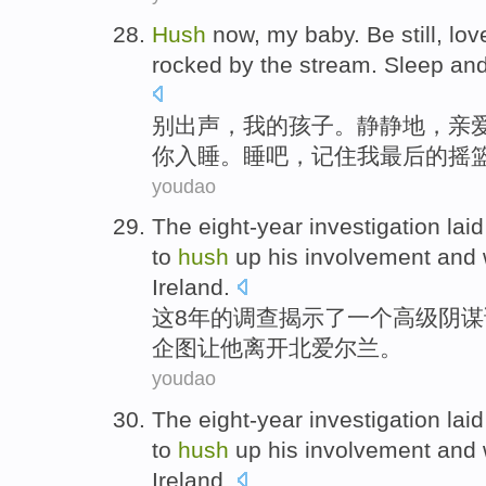
Hush
now
,
my
baby
. Be still,
lov
rocked
by
the stream
.
Sleep
and
别
出声
，
我
的
孩子
。静静地，
亲
你
入睡。睡吧，
记住
我
最后
的摇
youdao
The
eight-year
investigation
lai
to
hush
up
his
involvement
and
Ireland
.
这
8年
的
调查
揭示
了
一个
高级
阴谋
企图让
他
离开
北爱尔兰。
youdao
The
eight-year
investigation
lai
to
hush
up
his
involvement
and
Ireland
.