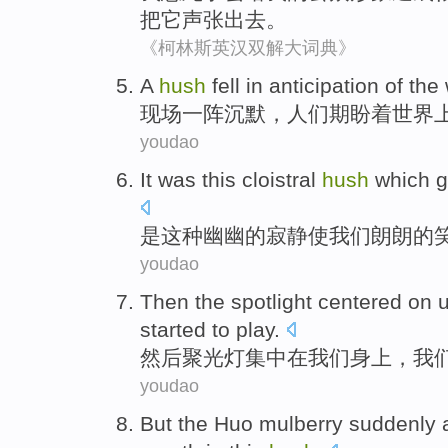
把
它
声张
出去。
《柯林斯英汉双解大词典》
A
hush
fell in
anticipation
of
the
现场
一阵
沉默，
人们期盼着
世界
youdao
It was
this
cloistral
hush
which
g
是
这种
幽幽
的寂静
使
我们
朗朗的
youdao
Then
the spotlight
centered on
started to
play
.
然后
聚光灯
集中
在
我们
身上，
我
youdao
But
the Huo mulberry
suddenly 