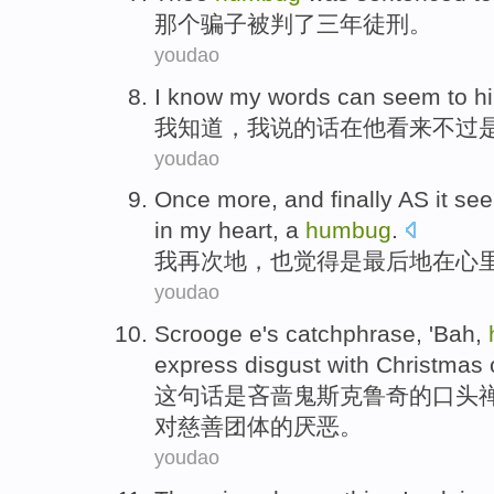
那个
骗子
被
判
了三
年徒刑。
youdao
I
know
my
words can
seem
to
h
我
知道
，
我
说
的话在
他
看来
不过
youdao
Once more
, and
finally
AS it
se
in
my heart
,
a
humbug
.
我
再次
地，
也
觉得是
最后
地
在
心
youdao
Scrooge
e's catchphrase, 'Bah,
express
disgust
with
Christmas
这句话
是
吝啬鬼
斯克鲁奇的口头
对慈善团体的
厌恶
。
youdao