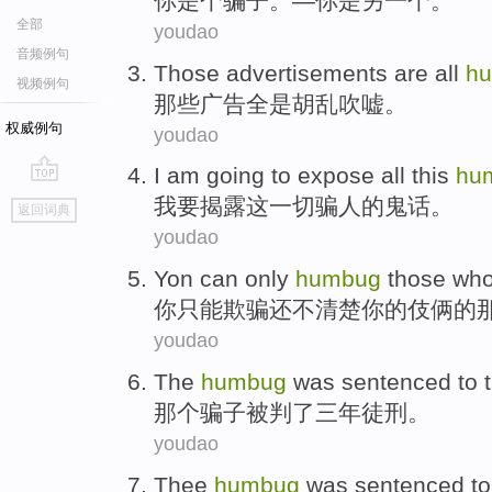
你
是个
骗子。—
你
是
另一个。
全部
youdao
音频例句
Those
advertisements
are
all
h
视频例句
那些
广告
全
是
胡乱吹嘘。
权威例句
youdao
I am
going to
expose
all
this
hu
go
我
要
揭露
这
一切
骗人的鬼话。
返回词典
top
youdao
Yon
can only
humbug
those
wh
你
只能
欺骗还
不
清楚
你
的
伎俩
的
youdao
The
humbug
was sentenced
to
那个
骗子
被
判
了三
年徒刑。
youdao
Thee
humbug
was sentenced
t