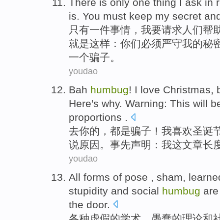
There is only
one
thing
I
ask
in
is
.
You
must
keep
my
secret
an
只有
一
件事情
，
我
要请求
人们
帮
就是
这样
：
你们
必须
严守
我的
秘
一
个
骗子
。
youdao
Bah
humbug
!
I
love
Christmas
,
Here
's
why
.
Warning
:
This
will
b
proportions
.
去
你的，都
是
骗子
！
我
喜欢
圣诞
说
原因
。
事先声明
：我
这
文章长
youdao
All forms
of
pose ,
sham
, learn
stupidity
and
social
humbug
ar
the
door
.
各种
虚假
的
学术
、
愚蠢
的理论
和