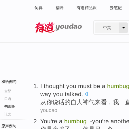
词典
翻译
有道精品课
云笔记
中英
有道 - 网易旗下搜索
双语例句
I
thought
you
must
be a
humbu
全部
way
you
talked.
口语
从
你
说话的
自大
神气来看，
我
一
书面语
youdao
论文
You
're a
humbug
.
-you
're
anothe
原声例句