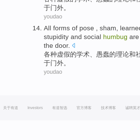
于门外。
youdao
All forms
of
pose ,
sham
, learn
stupidity
and
social
humbug
ar
the
door
.
各种
虚假
的
学术
、
愚蠢
的理论
和
于门外。
youdao
关于有道
Investors
有道智选
官方博客
技术博客
诚聘英