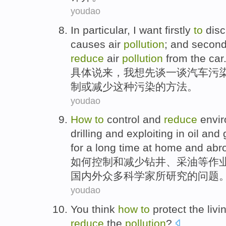
youdao
In particular
,
I
want
firstly
to
dis
causes
air
pollution
;
and second
reduce
air
pollution
from the car
具体
说来，
我
想
先
谈一
谈
汽车
污
制
或
减少
这种
污染
的
方法。
youdao
How
to
control
and
reduce
envi
drilling
and
exploiting
in oil and
for a long time
at home and abr
如何
控制
和
减少
钻井、
采油
等作
国内外众多科学家所
研究
的问题
youdao
You
think
how
to
protect
the
livi
reduce
the
pollution
?