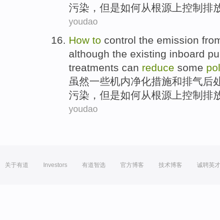
污染
，但是
如何
从
根源
上
控制
排
youdao
How
to
control
the
emission
fro
although
the
existing inboard
pu
treatments
can
reduce
some
pol
虽然
一些机内
净化
措施
和
排气
后
污染
，但是
如何
从
根源
上
控制
排
youdao
关于有道
Investors
有道智选
官方博客
技术博客
诚聘英