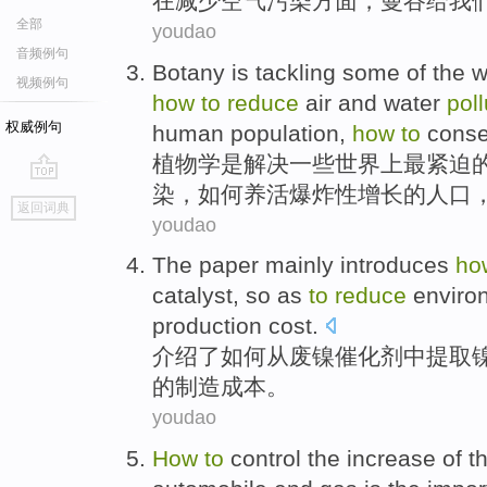
在
减少
空气
污染方面，
曼谷
给我
全部
youdao
音频例句
Botany
is
tackling
some
of the
w
视频例句
how
to
reduce
air
and
water
poll
权威例句
human population
,
how
to
cons
植物学
是
解决
一些
世界上
最
紧迫
染
，如何
养活
爆炸性
增长的
人口
go
返回词典
top
youdao
The paper mainly introduces
ho
catalyst
, so as
to
reduce
enviro
production
cost
.
介绍
了
如何
从废
镍
催化剂
中提取
的
制造
成本
。
youdao
How
to
control
the
increase
of
t