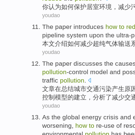
你
认为
如何
保护
居室
环境
，
减少
youdao
The paper
introduces
how
to
re
pipeline
system
upon
the
ultra-
本文
介绍
如何
减少
超
纯
气体
输送
youdao
The paper
discusses
the
cause
pollution
-control
model
and
poss
traffic
pollution
.
文章
在总结城市
交通
污染
产生原
控制
模型
的建立，
分析
了
减少
交
youdao
As
the global
energy
crisis
and
worsening
,
how
to
re-use
of
res
environmental
pollution
has be