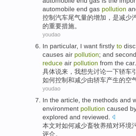
automobile
end
gas
is
the
impor
automobile end gas
pollution
an
控制
汽车
尾气
量
的
增加
，
是
减少
的
重要
措施
。
youdao
In particular
,
I
want
firstly
to
dis
causes
air
pollution
;
and second
reduce
air
pollution
from the
car
具体
说来，
我
想
先
讨论一下
轿车
如何
控制
和
减少
由
轿车产生的空
youdao
In the article
,
the
methods
and
environment
pollution
caused by
explored
and
reviewed.
本文
对
如何
减少
畜牧
养殖
对
环境
评介。