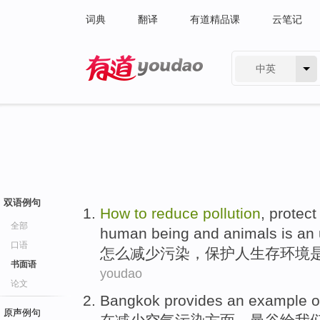
词典
翻译
有道精品课
云笔记
中英
有道 - 网易旗下搜索
双语例句
How
to
reduce
pollution
,
protect
全部
human being and animals
is
an
口语
怎么
减少
污染
，
保护人
生存
环境
书面语
youdao
论文
Bangkok
provides an
example
o
原声例句