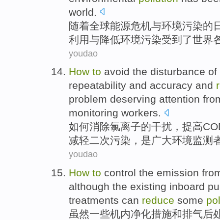
world
.
随着
全球
能源
危机
与
环境
污染
的
利用
与
降低
环境污染
受到
了世界
youdao
How
to
avoid
the
disturbance
of
repeatability
and
accuracy
and
problem
deserving
attention
fro
monitoring
workers.
如何
消除
氯离子
的
干扰
，
提高
CO
减轻
二次
污染
，
是
广大
环境
监测
youdao
How
to
control
the
emission
fro
although
the
existing inboard
pu
treatments
can
reduce
some
pol
虽然
一些机内
净化
措施
和
排气
后