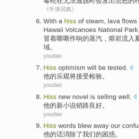
毒蛇
在无法逃脱时会发出愤怒的
《牛津词典》
With a
hiss
of
steam
,
lava
flows 
Hawaii
Volcanoes
National
Park
冒
着
嘶嘶作响
的
蒸汽
，
熔岩
流入
域。
youdao
Hiss
optimism
will be
tested
.
他的
乐观
将
接受检验
。
youdao
Hiss
new
novel
is selling
well
.
他的
新
小说
销路
良好
。
youdao
Hiss
words
blew away
our
confu
他
的话
消除
了
我们
的
困惑
。