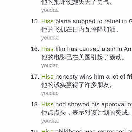
他的
批评
使她失去了勇气。
youdao
Hiss
plane
stopped
to refuel
in
他的
飞机
在
日内瓦
停
降
加油。
youdao
Hiss
film
has
caused
a
stir
in
Am
他的
电影
已
在
美国
引起
了
轰动
。
youdao
Hiss
honesty
wins
him a
lot
of
f
他的
诚实
赢得了
许多
朋友。
youdao
Hiss
nod
showed his
approval
o
他
点点头，
表示对
该
计划
的
赞成
youdao
Hiss
childhood
was
repressed
a