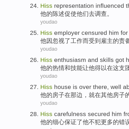
Hiss
representation
influenced
他的
陈述
促使
他们
去
调查
。
youdao
Hiss
employer
censured him
fo
他因
忽视了
工作
而
受到
雇主
的责
youdao
Hiss
enthusiasm
and
skills
got
他
的
热情
和
技能
让
他
得以
在
这
支
youdao
Hiss
house
is
over there
, well
a
他的
房子
在
那边
，就在
其他
房子
youdao
Hiss
carefulness
secured
him
fr
他
的
细心
保证了
他
不犯
更多
的
错