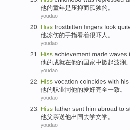
他的
童年
是
压抑
而
孤独的
。
youdao
Hiss
frostbitten
fingers
look
quit
他
冻伤的
手指
看着
很
吓人
。
youdao
Hiss
achievement
made waves
他
的
成就
在
他
的国家中
掀起
波澜
youdao
Hiss
vocation
coincides with
his
他
的
职业
同
他
的
爱好完全一致
。
youdao
Hiss
father
sent
him
abroad
to
s
他
父亲
送
他
出国
去
学
文学
。
youdao