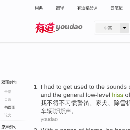
词典
翻译
有道精品课
云笔记
中英
有道 - 网易旗下搜索
双语例句
I
had to
get used
to
the
sounds
全部
and the
general
low-level
hiss
o
口语
我
不得不
习惯
警笛
、家犬、
除雪
书面语
车辆
嘶嘶
声。
论文
youdao
原声例句