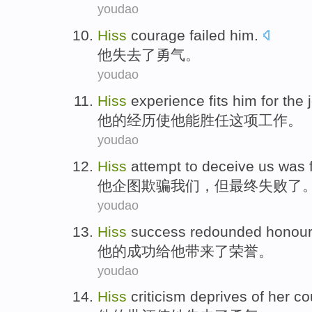
youdao
Hiss
courage failed
him.
他失去
了
勇气
。
youdao
Hiss
experience
fits
him
for
the 
他
的
经历
使
他
能
胜任
这项
工作。
youdao
Hiss
attempt to
deceive
us
was f
他
企图
欺骗
我们
，但最终失败
了
youdao
Hiss
success
redounded honou
他
的
成功
给
他
带来了
荣誉
。
youdao
Hiss
criticism deprives
of
her
co