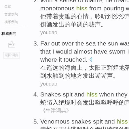
With
a sense
of
blame
,
he
heard
全部
monotonous
hiss
from
pouring
w
音频例句
他
带
着
责难
的
心情，
聆听
到沙沙
视频例句
倒
酒发出的
单调
的
嘘声
。
youdao
权威例句
Far
out over
the
sea
the sun
was
that
I
would
almost
have sworn
go
返回词典
top
where
it touched
.
在遥远
的海面
上，
太阳
正
辉煌地
到
水
触
到
的
地方
发出嘶嘶声
。
youdao
Snakes
spit and
hiss
when the
蛇
陷入
绝境时会发出
咝咝
呼呼的
《牛津词典》
Venomous snakes
spit and
hiss