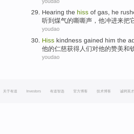
youdao
Hearing
the
hiss
of
gas
,
he
rush
听到
煤气
的
嘶嘶声
，
他
冲
进来
把
youdao
Hiss
kindness
gained
him
the
a
他
的
仁慈
获得
人们
对
他
的
赞美
和
youdao
关于有道
Investors
有道智选
官方博客
技术博客
诚聘英