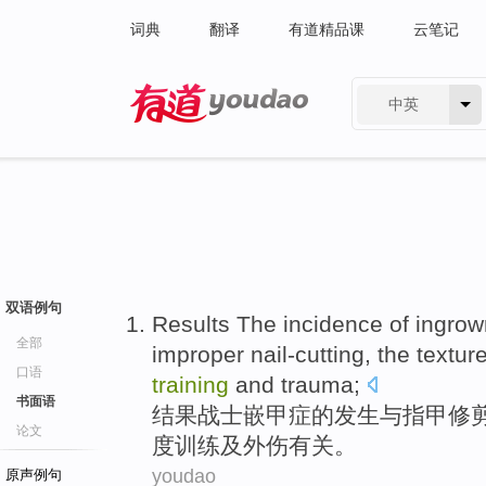
词典
翻译
有道精品课
云笔记
中英
有道 - 网易旗下搜索
双语例句
Results The
incidence
of
ingrow
全部
improper
nail-cutting
, the
textur
口语
training
and
trauma
;
书面语
结果
战士嵌甲症
的
发生
与指甲
修
论文
度
训练
及外伤有关。
youdao
原声例句