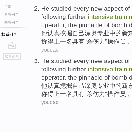
全部
He
studied
every
new
aspect of
音频例句
following
further
intensive
traini
视频例句
operator
, the
pinnacle
of bomb d
他
认真
挖掘
自己
深奥
专业中的
新
权威例句
称得上
一名
具有“
杀伤力
”
操作员
，
youdao
go
返回词典
top
He
studied
every
new
aspect of
following
further
intensive
traini
operator
, the
pinnacle
of bomb d
他
认真
挖掘
自己
深奥
专业中的
新
称得上
一名
具有“
杀伤力
”
操作员
，
youdao