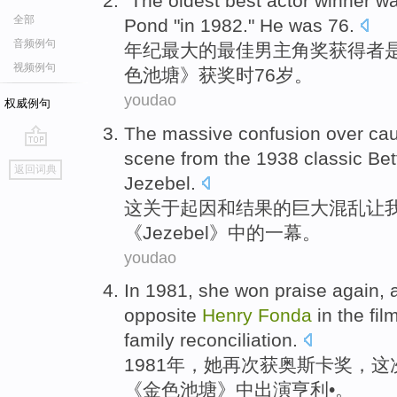
"The
oldest
best
actor
winner
w
全部
Pond
"in 1982."
He
was
76.
音频例句
年纪最大
的
最佳
男主角奖
获得者
视频例句
色
池塘
》获奖
时
76岁。
youdao
权威例句
The
massive
confusion
over
ca
scene
from the 1938
classic
Bet
go
返回词典
top
Jezebel
.
这
关于
起因
和
结果
的巨大
混乱
让
《
Jezebel
》中的
一幕
。
youdao
In 1981,
she
won praise
again
,
opposite
Henry
Fonda
in the
fil
family
reconciliation
.
1981年，
她
再次
获奥斯卡奖
，这
《
金色
池塘
》
中出演
亨利
•。