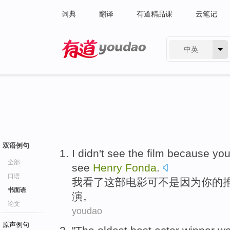
词典
翻译
有道精品课
云笔记
中英
有道 - 网易旗下搜索
双语例句
I
didn't
see
the film
because
yo
全部
see
Henry
Fonda
.
口语
我
看
了
这部
电影可不是
因为
你
的
书面语
演。
论文
youdao
原声例句