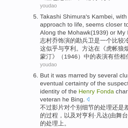
youdao
Takashi Shimura's Kambei,
with
approach to
life
,
seems
closer t
Along the
Mohawk
(1939)
or
My
志村乔饰演的勘兵卫是一个比较
这
似乎
与
亨利。方
达
在《虎帐
狼
蒙汀》（1946）中的表演有些相
youdao
But
it was marred by several cl
eventual
certainty
of
the
suspec
identity
of
the
Henry
Fonda
char
veteran
he Bing.
不过
影片对个别细节
的
处理还是
的
过程，
以及
对
亨利·凡达(
由
舞台
的
处理上。