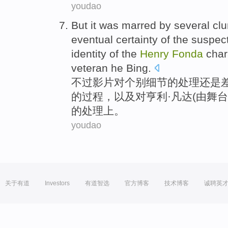
youdao
But
it was marred by several cl
eventual
certainty
of
the
suspec
identity
of
the
Henry
Fonda
char
veteran
he Bing.
不过
影片对个别细节
的
处理还是
的
过程，
以及
对
亨利·凡达(
由
舞台
的
处理上。
youdao
关于有道
Investors
有道智选
官方博客
技术博客
诚聘英