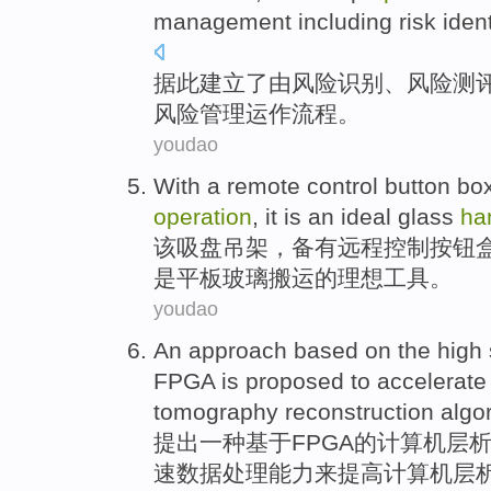
management
including
risk
ident
据此
建立
了由
风险
识别
、风险
测
风险
管理
运作
流程
。
youdao
With a
remote
control
button
bo
operation
, it
is
an
ideal
glass
ha
该吸盘吊架，备有
远程
控制
按钮
是
平板玻璃
搬运
的理想
工具。
youdao
An
approach
based on
the
high
FPGA is proposed
to
accelerate
tomography
reconstruction algo
提出
一种
基于
FPGA
的
计算机
层
速
数据
处理
能力
来
提高
计算机层