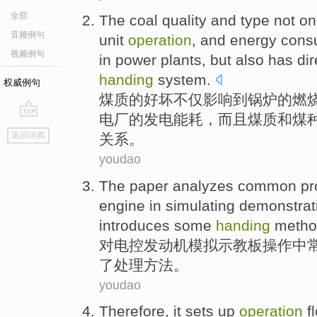
全部
The
coal
quality
and
type
not on
音频例句
unit
operation
,
and
energy cons
视频例句
in
power plants
,
but
also
has
dir
handing
system
.
权威例句
煤质
的好坏
不仅
影响
到
锅炉
的
燃
电厂
的
发电
能耗
，
而且
煤质和煤
go
返回词典
关系
。
top
youdao
The paper analyzes
common
pr
engine
in
simulating
demonstrat
introduces some
handing
metho
对
电控
发动机
模拟
示教板
操作
中
了
处理
方法
。
youdao
Therefore
, it
sets up
operation
f