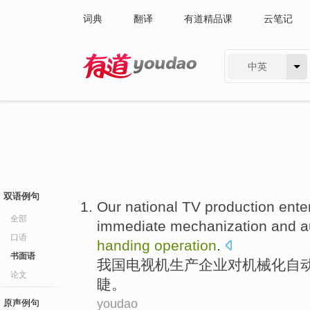
词典
翻译
有道精品课
云笔记
中英
有道 - 网易旗下搜索
双语例句
Our national
TV
production
ente
全部
immediate
mechanization
and a
口语
handing
operation
.
书面语
我国
电视机
生产
企业
对
机械化
自
论文
睫。
youdao
原声例句