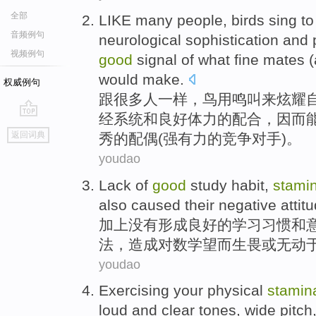
全部
LIKE
many
people
,
birds
sing
to
音频例句
neurological
sophistication
and
视频例句
good
signal
of
what
fine
mates
(
would make
.
权威例句
跟
很多
人
一样，
鸟
用
鸣叫
来
炫耀
经
系统
和
良好
体力
的配合，
因而
go
返回词典
秀
的
配偶
(
强有力
的竞争对手)。
top
youdao
Lack
of
good
study
habit
,
stami
also caused
their
negative
attit
加上
没有形成
良好
的
学习
习惯
和
法
，
造成
对
数学望而生畏或
无动
youdao
Exercising
your
physical
stamin
loud and clear
tones
,
wide
pitch