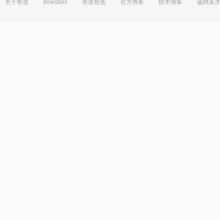
关于有道
Investors
有道智选
官方博客
技术博客
诚聘英