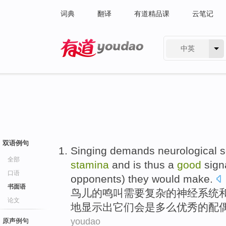
词典
翻译
有道精品课
云笔记
中英
有道 - 网易旗下搜索
双语例句
Singing
demands
neurological
s
全部
stamina
and is
thus
a
good
sign
口语
opponents
)
they
would make
.
书面语
鸟儿
的鸣叫需要
复杂
的
神经系统
论文
地显示出它们会
是多么
优秀的
配
youdao
原声例句