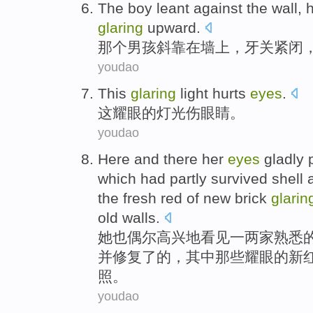
The boy
leant
against
the wall
, 
glaring
upward
.
那个
男孩
斜
靠在
墙上
，牙关紧闭
youdao
This
glaring
light
hurts
eyes
.
这
耀眼
的
灯光
伤
眼睛
。
youdao
Here and
there
her
eyes
gladly
p
which
had partly
survived
shell
the fresh red
of
new
brick
glarin
old
walls
.
她
也
偶尔高兴地
看见
一
两家
熟悉
并
修复
了
的，
其中那些
耀眼
的
新
照
。
youdao