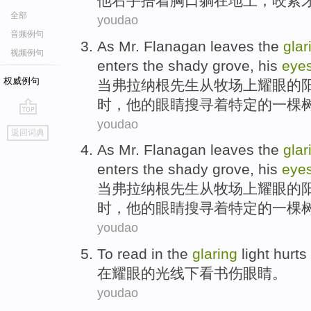
他
右手
捂着
胸口
躺
在地上
，
咬紧
全部
youdao
音频例句
As
Mr.
Flanagan
leaves the
glar
视频例句
enters
the
shady
grove
,
his
eye
权威例句
当
弗拉纳根
先生
从牧场
上
耀眼
的
时
，
他
的眼睛
搜寻着特定的一棵
youdao
go
返回词典
top
As
Mr.
Flanagan
leaves the
glar
enters
the
shady
grove
,
his
eye
当
弗拉纳根
先生
从牧场
上
耀眼
的
时
，
他
的眼睛
搜寻着特定的一棵
youdao
To
read
in
the
glaring
light
hurts
在
耀眼
的
光线下
看书
伤
眼睛
。
youdao