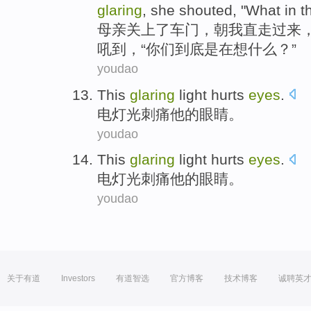
glaring
,
she
shouted
, "What
in
t
母亲
关上
了
车门
，
朝
我
直
走过来
吼到
，“
你们
到底
是
在
想
什么？”
youdao
This
glaring
light
hurts
eyes
.
电灯光
刺痛他
的眼睛
。
youdao
This
glaring
light
hurts
eyes
.
电灯光
刺痛他
的眼睛
。
youdao
关于有道
Investors
有道智选
官方博客
技术博客
诚聘英