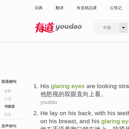
词典
翻译
有道精品课
云笔记
中英
有道 - 网易旗下搜索
双语例句
His
glaring
eyes
are
looking
stra
全部
他
怒视
的
双眼
直
向上
看
。
口语
youdao
书面语
He
lay
on
his back, with his teet
论文
on his
breast
, and
his
glaring
ey
原声例句