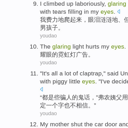
I
climbed
up
laboriously
,
glaring
with
tears
filling in my
eyes
.
我
费力地
爬
起来
，
眼泪
涟涟
地、
男孩子
。
youdao
The
glaring
light hurts my
eyes
.
耀眼
的
霓虹灯广告。
youdao
"It
's
all
a lot
of
claptrap
," said
Un
with
piggy little
eyes
. "
I
've decid
“
都
是
些骗人
的
鬼话
，”弗农
姨父
用
定
一个字
也
不
相信
。”
youdao
My mother
shut
the
car door
an