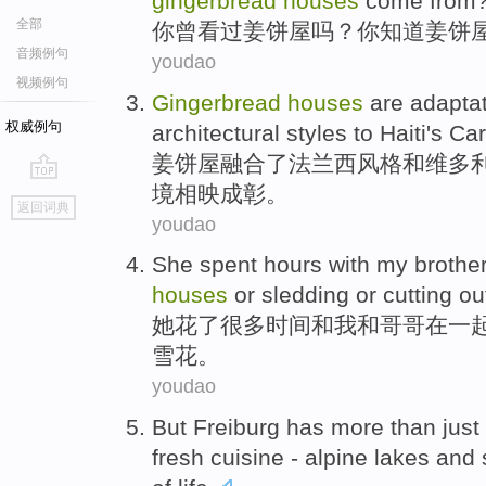
gingerbread
houses
come from
全部
你
曾
看过
姜
饼
屋
吗？你
知道
姜饼
音频例句
youdao
视频例句
Gingerbread
houses
are adapta
权威例句
architectural
styles
to
Haiti
's
Car
姜饼
屋融合
了
法兰西风格
和
维多
境相映成彰
。
go
返回词典
top
youdao
She
spent
hours
with
my brothe
houses
or sledding
or cutting o
她
花了很多
时间
和
我
和
哥哥
在一
雪花。
youdao
But Freiburg has
more than just
fresh
cuisine
-
alpine
lakes and