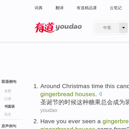
词典
翻译
有道精品课
云笔记
中英
有道 - 网易旗下搜索
双语例句
Around Christmas
time
this
can
全部
gingerbread
houses
.
口语
圣诞节
的
时候
这种
糖果
总会成为
书面语
youdao
论文
Have
you
ever seen
a
gingerbr
原声例句