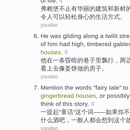
of
life
.
弗赖堡
不止有华丽
的
建筑
和
新鲜
令人
可以
轻松身心
的生活
方式
。
youdao
He
was gliding along
a
twilit
stre
of
him
had
high,
timbered gable
houses
.
他
在
一
条昏暗
的
巷子里
飘行
，
两
看上去
像
姜饼
做的
房子
。
youdao
Mention
the
words
"
fairy tale
" to
gingerbread
houses
,
or
possibly
think
of
this
story.
一提起
“
童话
”
这个
词
——
如果
你
不
什么
酒吧
，一般
人
都会想到这个
youdao