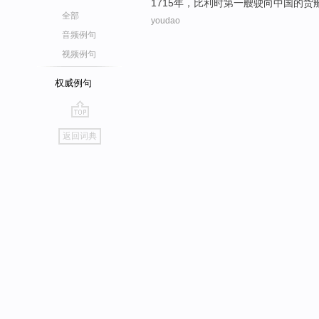
1715年，
比利时
第一
艘
驶向
中国
的
货
全部
youdao
音频例句
视频例句
权威例句
go
返回词典
top