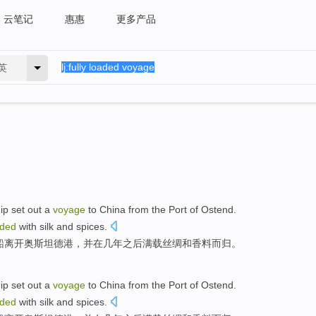
云笔记
惠惠
更多产品
英
ip
set out a
voyage
to
China
from the
Port
of
Ostend
.
aded
with
silk
and
spices
.
船离开奥斯坦德
港
，并在
几年
之后
满载
丝绸
和
香料
而归。
ip
set out a
voyage
to
China
from the
Port
of
Ostend
.
aded
with
silk
and
spices
.