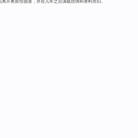
船离开奥斯坦德
港
，并在
几年
之后
满载
丝绸
和
香料
而归。