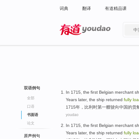
词典
翻译
有道精品课
中
有道 - 网易旗下搜索
双语例句
In 1715,
the first
Belgian
merchant
sh
全部
Years
later
, the ship returned
fully
lo
口语
1715年，
比利时
第一
艘
驶向
中国
的
货
书面语
youdao
论文
In 1715,
the first
Belgian
merchant
sh
Years
later
, the ship returned
fully
lo
原声例句