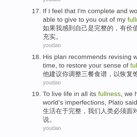
If
I
feel that I'm
complete
and
wo
able to
give to
you
out
of
my
ful
如果
我
感到
自己
是
完整
的
，
有价
充实
。
youdao
His
plan recommends
revising
w
time,
to
restore
your sense of
fu
他
建议
你
调整三餐食谱
，
以
恢复
youdao
To
live life
in
all its
fullness
,
we
world
’s
imperfections
,
Plato
sai
生活
在于
完整
，
我们
人类
必须
面
说
。
youdao