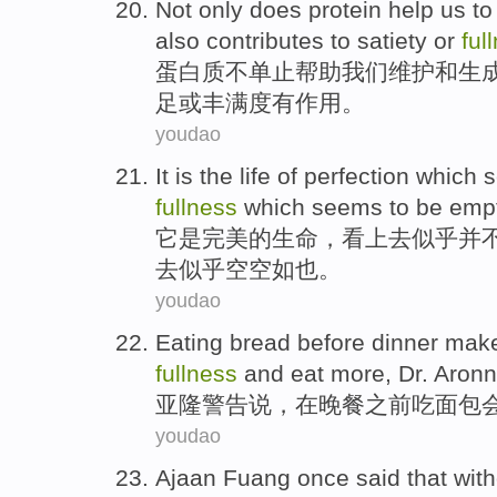
Not only does
protein
help
us
t
also
contributes to
satiety
or
ful
蛋白质
不单止
帮助
我们
维护
和
生
足
或
丰满度有作用
。
youdao
It
is
the
life
of
perfection
which
fullness
which
seems
to be
emp
它
是
完美
的
生命
，
看上去
似乎
并
去似乎空空如也。
youdao
Eating
bread
before
dinner
mak
fullness
and
eat
more,
Dr. Aron
亚
隆
警告说
，在
晚餐
之前
吃
面包
youdao
Ajaan
Fuang
once
said
that
with