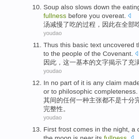
Soup
also
slows
down the
eatin
fullness
before
you
overeat
.
汤
减慢
了
吃
的
过程
，
因此
在全部
youdao
Thus
this
basic
text
uncovered
t
to
the people
of
the
Covenant
.
因此
，
这一
基本
的
文字
揭示
了
充
youdao
In
no
part
of
it is
any
claim
made
or to
philosophic
completeness
.
其间
的
任何
一种
主张
都不是十分
完整性
。
youdao
First
frost
comes
in
the
night
,
a
c
the moon is near its
fullness
.