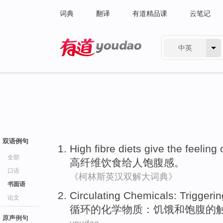
词典
翻译
有道精品课
云笔记
中英
有道 - 网易旗下搜索
双语例句
High
fibre
diets
give
the feeling 
全部
高
纤维
饮食
给
人饱腹感
。
口语
《柯林斯英汉双解大词典》
书面语
Circulating
Chemicals
:
Triggerin
论文
循环
的
化学物质
：
饥饿
和
饱
腹的
原声例句