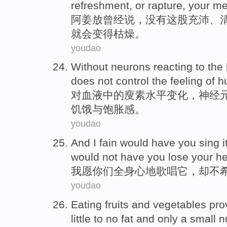
refreshment, or rapture,
your
me
阿
姜放
曾经
说
，
没有
这股充沛、
就会变得
枯燥
。
youdao
Without
neurons
reacting
to
the
does not
control
the feeling of
h
对
血液
中的
廋
素
水平
变化，
神经
饥饿
与
饱胀感
。
youdao
And
I
fain
would have
you
sing
i
would
not
have
you lose
your
he
我
愿
你们
全身心地
歌唱
它
，
却
不
youdao
Eating
fruits
and
vegetables
pro
little
to
no
fat
and
only
a small 