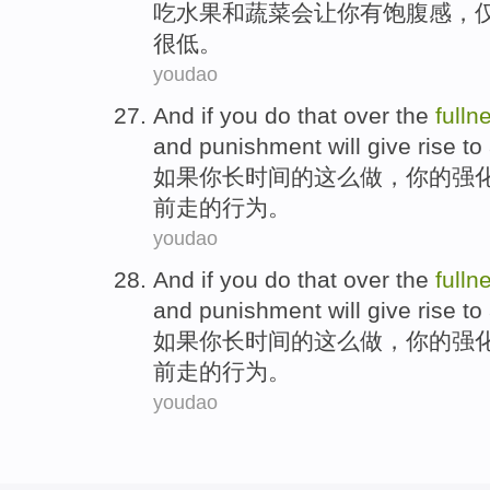
吃
水果
和
蔬菜
会让
你有饱腹感
，
很低。
youdao
And if
you
do
that over
the
fulln
and
punishment
will
give
rise to
如果
你
长
时间
的
这么
做
，
你
的
强
前
走
的行为。
youdao
And if
you
do
that over
the
fulln
and
punishment
will
give
rise to
如果
你
长
时间
的
这么
做
，
你
的
强
前
走
的行为。
youdao