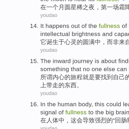
在
一个
月圆星稀之
夜
，
第一
场霜
youdao
It
happens out
of
the
fullness
of
intellectual
brightness
and
capac
它
诞生于
心灵
的
圆满
中，
而
非来
youdao
The inward
journey
is
about
find
something
that
no one else
can
所谓
内心的
旅程
就是
要
找到
自己
上带走的
东西
。
youdao
In
the human body
,
this could
le
signal
of
fullness
to
the big
brai
在
人体
中，
这会
导致
强烈
的“
回肠
youdao