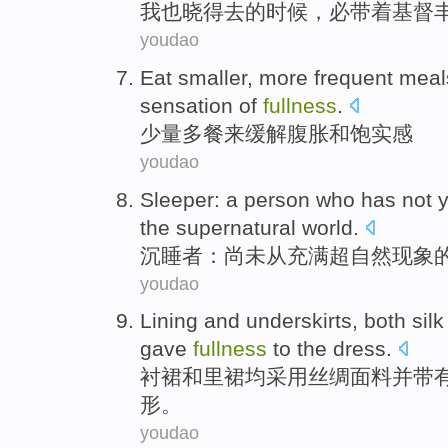
我
也
晓得
去
的
时候
，
必
带着
基督
youdao
Eat smaller
,
more
frequent meal
sensation of
fullness
.
少量
多
餐
来
缓解
腹胀
和
饱实感
youdao
Sleeper
: a person who
has not y
the
supernatural
world
.
沉睡者
：
尚未
从
充满
超自然现象
youdao
Lining
and
underskirts
,
both
silk
gave
fullness
to the dress.
衬裙
和
里裙
均
采用
丝绸面料
并
带
形。
youdao