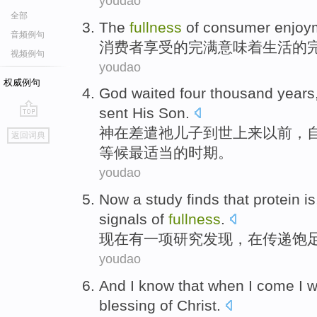
youdao
全部
The
fullness
of
consumer
enjoy
音频例句
消费者
享受
的
完满
意味着
生活
的
视频例句
youdao
权威例句
God
waited
four thousand
years
sent
His
Son
.
go
神
在
差遣
祂
儿子
到
世上来
以前
，
返回词典
top
等候最适当
的
时期
。
youdao
Now
a
study
finds that
protein
is
signals
of
fullness
.
现在
有一
项研究
发现
，
在
传递
饱
youdao
And
I
know that
when
I
come
I
w
blessing
of
Christ
.