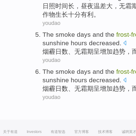
日照
时间
长
，昼夜
温差
大
，
无霜
作物
生长
十分有利。
youdao
The smoke
days and
the
frost-
f
sunshine
hours
decreased
.
烟
霾日数、
无霜期
呈
增加趋势
，
youdao
The smoke
days and
the
frost-
f
sunshine
hours
decreased
.
烟
霾日数、
无霜期
呈
增加趋势
，
youdao
关于有道
Investors
有道智选
官方博客
技术博客
诚聘英