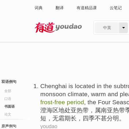
词典
翻译
有道精品课
云笔记
中英
有道 - 网易旗下搜索
双语例句
Chenghai
is located in
the
subtr
全部
monsoon
climate
,
warm
and ple
口语
frost-
free
period
, the
Four Seas
书面语
澄海区
地处
亚热带
，属南亚热带
论文
短
，
无霜期
长
，
四季
不
甚分明
。
youdao
原声例句