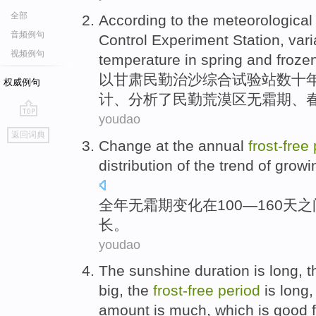
全部
According to the
meteorological
音频例句
Control Experiment Station,
vari
视频例句
temperature
in spring
and
froze
以
甘肃
民勤治沙综合试验站数十
权威例句
计、分析了民勤荒漠区
无霜期
、
youdao
go
返回词典
top
Change
at
the annual
frost-
free
distribution
of the
trend
of growi
全年
无霜期
变化
在
100—160
天
之
长。
youdao
The sunshine duration is
long
, 
big
,
the
frost-
free
period
is
long,
amount is much, which is good