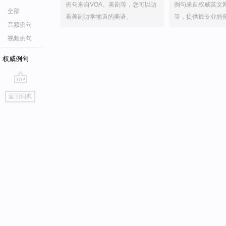
例句来自VOA、美剧等，您可以边
例句来自权威英文
全部
看美剧边学地道的美语。
等，提供最专业的
音频例句
视频例句
权威例句
go
返回词典
top