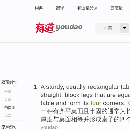
词典
翻译
有道精品课
云笔记
中英
有道 - 网易旗下搜索
双语例句
A
sturdy
,
usually
rectangular
tab
全部
straight
,
block legs
that are equ
口语
table
and
form
its
four
corners
.
书面语
一种
有
齐平
桌面
且
牢固
的
通常
为
论文
厚度
与
桌面
相等
并
形成
桌子的
四
youdao
原声例句