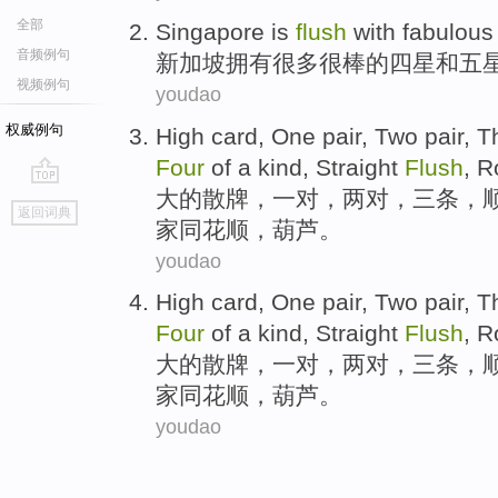
全部
Singapore
is
flush
with
fabulous
音频例句
新加坡
拥有
很多
很棒
的
四星
和
五
视频例句
youdao
权威例句
High
card
, One
pair
,
Two
pair
,
T
Four
of a kind, Straight
Flush
,
R
大
的
散牌
，
一对
，
两
对
，
三
条，
go
返回词典
top
家
同花顺，
葫芦
。
youdao
High
card
, One
pair
,
Two
pair
,
T
Four
of a kind, Straight
Flush
,
R
大
的
散牌
，
一对
，
两
对
，
三
条，
家
同花顺，
葫芦
。
youdao