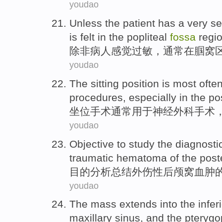
youdao
Unless
the patient
has a very se
is
felt
in
the
popliteal
fossa
regi
除非
病人
感觉
过敏
，通常
在
腘
窝
youdao
The sitting position is most
ofte
procedures,
especially in
the po
坐位手术
通常
用于
神经
外科
手术
youdao
Objective to
study
the
diagnosti
traumatic
hematoma
of
the
post
目的
分析
总结
外伤性
后颅窝
血肿
youdao
The
mass
extends into the infer
maxillary
sinus,
and
the pterygo