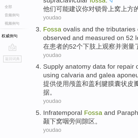
supraclavicular
fossa
.
全部
他们
可能
建议
你
对
锁骨
上窝
上方
音频例句
youdao
视频例句
Fossa
ovalis
and
the
tributaries
权威例句
observed
and
measured
on
52
在
患者
的
52个
下肢
上
观察
并
测量
youdao
go
返回词典
top
Supply
anatomy
data
for repair
using
calvaria
and
galea aponeu
提供
使用
颅
盖
和
盖利腱膜囊状
皮
据
。
youdao
Infratemporal
Fossa
and
Paraph
颞下
窝
咽
旁间隙区。
youdao