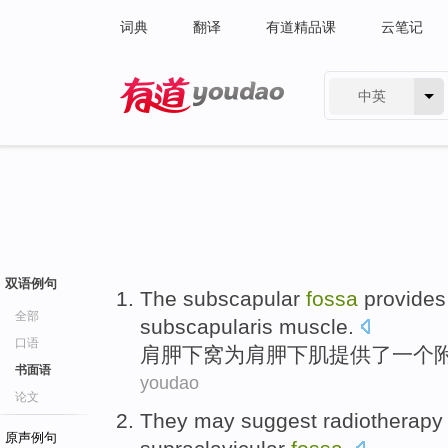
词典
翻译
有道精品课
云笔记
中英
有道 - 网易旗下搜索
双语例句
The
subscapular
fossa
provides
全部
subscapularis
muscle
.
口语
肩胛
下
窝
为
肩胛
下
肌
提供了
一个
书面语
youdao
论文
They
may
suggest
radiotherapy
原声例句