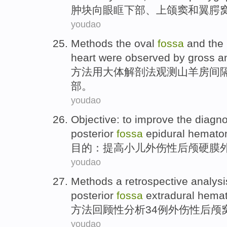
肿块
向
眼眶
下部、
上颌
窦
和
翼
腭
youdao
Methods
the
oval
fossa
and
the
heart were
observed
by
gross
a
方法
用
大体
解剖法
观测
山羊
房间
部。
youdao
Objective
: to
improve
the
diagno
posterior
fossa
epidural
hemato
目的
：
提高
小儿
外伤性
后
颅
硬膜
youdao
Methods
a retrospective
analysi
posterior
fossa
extradural hema
方法
回顾性
分析
34
例
外伤性
后颅
youdao