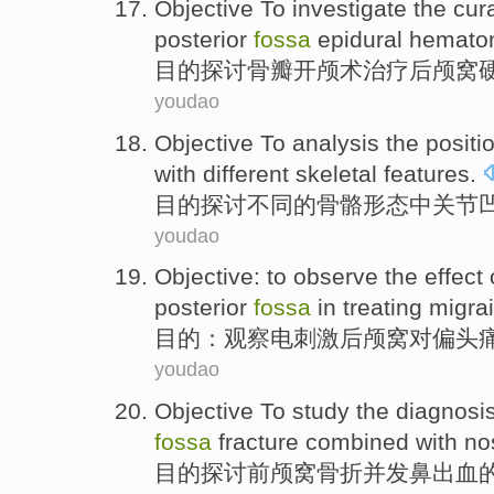
Objective
To investigate
the cur
posterior
fossa
epidural
hemato
目的
探讨
骨瓣开颅术
治疗
后颅窝
youdao
Objective
To analysis
the
positi
with
different
skeletal
features
.
目的
探讨
不同
的
骨骼
形态
中
关节
youdao
Objective
:
to observe
the
effect
posterior
fossa
in
treating migra
目的
：
观察
电
刺激
后颅窝
对
偏头
youdao
Objective
To study
the
diagnosi
fossa
fracture
combined with no
目的
探讨
前
颅窝
骨折
并发鼻出血