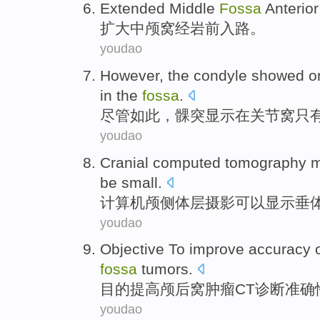
Extended
Middle
Fossa
Anterior
扩大
中
颅窝经岩前入路。
youdao
However
,
the condyle
showed
o
in
the
fossa
.
尽管如此
，
髁
突
显示
在
关节
窝
只
youdao
Cranial
computed tomography m
be small.
计算机颅侧
体层
摄影可以显示
垂
youdao
Objective To
improve
accuracy
fossa
tumors
.
目的
提高
颅
后
窝
肿瘤
CT
诊断
准确
youdao