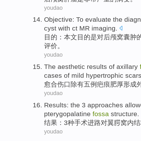
youdao
Objective
: To
evaluate
the
diagn
cyst
with
ct
MR
imaging
.
目的
：本文目的是对
后颅窝
囊肿
评价
。
youdao
The
aesthetic
results
of
axillary
cases
of mild
hypertrophic
scar
愈合
伤口
除
有
五
例
疤痕
肥厚形成
youdao
Results
: the
3
approaches
allow
pterygopalatine
fossa
structure
.
结果
：
3
种
手术进路对翼
腭
窝
内
结
youdao