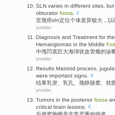
SLN
varies in different
sites, bu
obturator
fossa
.
宫颈癌sln定位个体
差异
较大，
以
youdao
Diagnosis
and
Treatment for
th
Hemangiomas
in
the Middle
Fo
中
颅凹底
巨大
海绵状
血管瘤
的
诊
youdao
Results
Mastoid process
,
jugula
were
important
signs
.
结果
乳突
、乳孔、
颈静脉
窝
、
枕
youdao
Tumors
in the posterior
fossa
ar
critical
brain
lesions
.
后颅窝
肿瘤
是
非常
严重
的
病变。