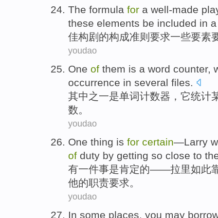
The formula
for
a well-made
pla
these
elements
be
included
in a
佳构剧
的
构成
准则
要求
一些
要素
youdao
One
of
them
is
a
word
counter
,
occurrence
in
several
files
.
其中
之一
是
单词
计数器
，
它
统计
数。
youdao
O
ne thing is
for
certain
—Larry w
of
duty by getting so close to th
有
一件事是肯定的——拉里如此
他的职责要求。
youdao
I
n some places, you may borro