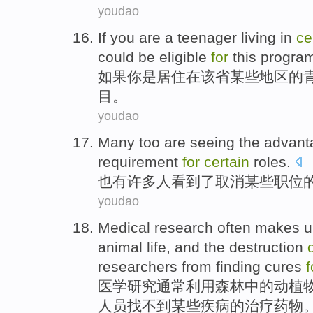
youdao
If
you
are
a
teenager
living
in
ce
could be
eligible
for
this
progra
如果
你
是
居住
在
该省
某些
地区
的
目。
youdao
Many
too
are
seeing
the
advant
requirement
for
certain
roles
.
也
有
许多人
看到
了
取消
某些
职位
youdao
Medical
research
often
makes u
animal
life, and the
destruction
researchers
from
finding
cures
医学
研究
通常
利用
森林
中的
动植
人员
找不到
某些
疾病
的
治疗药物