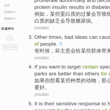
proliferate
abnormally
and
beco
全部
protein
insulin
results
in
diabete
音频例句
例如
，
某些
蛋白质
的
过量
会
导致
视频例句
白质
的
缺乏
会
导致
糖尿病
。
youdao
权威例句
Other times
,
bad
ideas
can
cau
of
people.
go
返回词典
top
有时候
，
坏
主意
会
给
某些
群体
带
youdao
If
you
want to
target
certain
spe
parks
are
better
than
others
for
如果
你
想
看
某些
种类
的
动物
，
那
要好
。
youdao
It is
their
sensitive
response
to