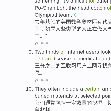
something
,
it
's
difficult
for
other
Po-Shen
Loh, the head coach
o
Olympiad
team.
去年
获胜
的
美国
数学奥林匹克代
于，
如果
某些
类型
的
人
正在
做
某
中。”
youdao
Two thirds
of
Internet
users
look
certain
disease
or
medical
condi
三分之二
的
互联网
用户
上网
寻找
息
。
youdao
They
often
include
a
certain
amo
buried
materials
at
selected
poi
它们
通常
包括
一定
数量
的
挖掘
，
藏
材料
。