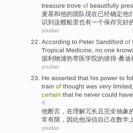
treasure
trove
of
beautifully pre
麦基
和
他
的
团队
现在
已经
确定
他
识
到
这
艘船里
也
有
一个
保存完好
youdao
According to
Peter
Sandiford
of
Tropical
Medicine
,
no
one
know
据
利物浦
热带
医学院
的
彼得
·
桑迪
youdao
He
asserted that
his
power
to
fo
train
of
thought was
very
limited
certain
that
he
never
could hav
他
断言
，在
理解冗长
且
完全
抽象
常
有限
，
因此
他
深信
自己
在
数学
youdao