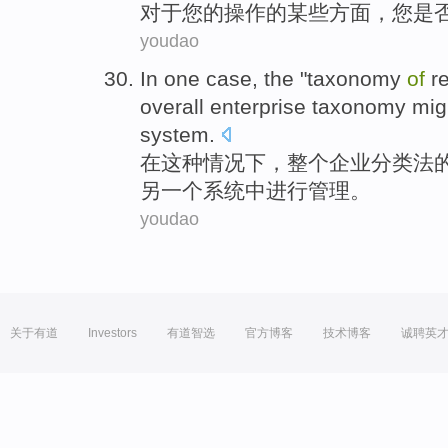
对于
您
的
操作
的
某些
方面
，
您
是
youdao
In
one case
, the "
taxonomy
of
r
overall
enterprise
taxonomy
mig
system
.
在
这种
情况下，
整个
企业
分类法
另一个
系统中
进行管理
。
youdao
关于有道
Investors
有道智选
官方博客
技术博客
诚聘英