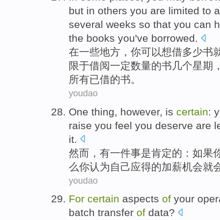
but in others you are limited to 
several weeks so that you can ha
the books you've borrowed.
在
一些地方，你可以想借多少书
限于借阅一定数量的书几个星期
所有已借的书。
youdao
One
thing
,
however
,
is
certain
: 
raise
you
feel
you
deserve
are
l
it.
然而
，
有一
件事
是
肯定
的：
如果
么
你
认为
自己
应得
的
加薪
机会
就
youdao
For
certain
aspects
of
your
oper
batch
transfer
of
data
?