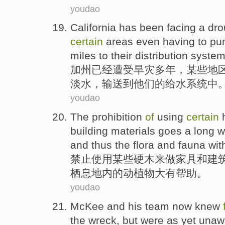
youdao
California
has been
facing a
dro
certain
areas
even
having to
pu
miles
to
their
distribution
syste
加州
已经
遭受旱灾
多年
，
某些
地
淡水，输送
到
他们
的
给水
系统中
youdao
The prohibition
of
using
certain
building
materials
goes a long 
and
thus
the
flora and fauna
wit
禁止
使用
某些
硬木
来做
家具
和
建
栖息地
内
的
动植物
大有帮助。
youdao
McKee
and
his
team
now
knew
the
wreck
,
but
were
as yet
unaw