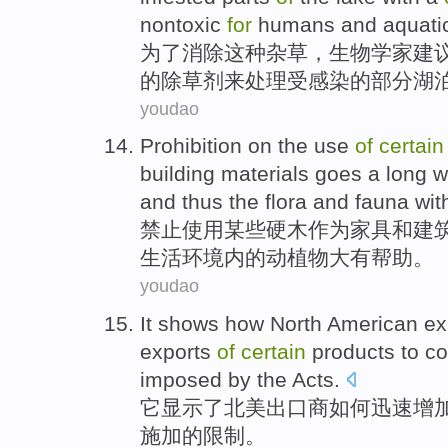
nontoxic
for
humans
and
aquati
为了
消除
这种
杂草，
生物学家
建
的
除草剂
来
处理
受感染
的
部分
湖
youdao
Prohibition on
the
use
of
certain
building
materials
goes a long 
and
thus
the
flora and fauna
wit
禁止
使用
某些
硬木
作为
家具
和
建
生活环境
内
的
动植物
大有帮助。
youdao
It
shows
how
North American
ex
exports
of
certain
products
to
c
imposed by
the
Acts
.
它
显示了
北美
出口商
如何
迅速
增
施加
的
限制
。