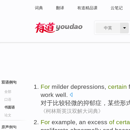
词典
翻译
有道精品课
云笔记
中英
有道 - 网易旗下搜索
双语例句
For
milder
depressions
,
certain
全部
work well
.
口语
对于
比较轻微
的
抑郁症
，
某些
形
书面语
《柯林斯英汉双解大词典》
论文
For
example
,
an excess
of
certa
原声例句