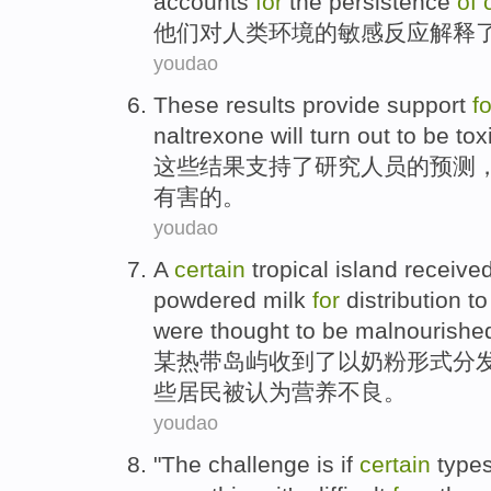
accounts
for
the
persistence
of
他们
对
人类
环境
的
敏感
反应
解释
youdao
These
results
provide support
fo
naltrexone
will turn out to
be
tox
这些
结果
支持
了
研究
人员
的
预测
有害
的。
youdao
A
certain
tropical
island
receive
powdered milk
for
distribution
to
were
thought
to
be malnourishe
某
热带
岛屿
收到了
以
奶粉
形式
分
些居民
被
认为
营养不良。
youdao
"The
challenge
is
if
certain
type