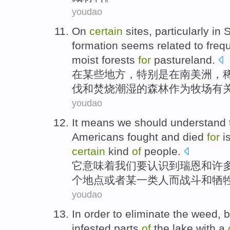
youdao
On
certain
sites
,
particularly
in
S
formation
seems
related to
freq
moist
forests
for
pastureland
.
在
某些
地方
，
特别是
在
南美洲
，
伐
和
焚烧
潮湿
的
森林
作为
牧场有
youdao
It
means
we
should
understand
Americans
fought
and
died
for
i
certain
kind
of
people
.
它
意味着
我们
要
认识
到
瑞恩
和
许
个
地点
或者
某
一类
人
而战斗
和
牺
youdao
In order to
eliminate
the weed
,
b
infested
parts
of
the
lake
with
a