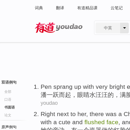
词典
翻译
有道精品课
云笔记
中英
有道 - 网易旗下搜索
双语例句
Pen
sprang up
with very
bright
全部
潘
一跃而起
，
眼睛
水汪汪的
，
满
口语
youdao
书面语
Right next to
her
,
there was
a
C
论文
with a
cute
and
flushed
face
, a
原声例句