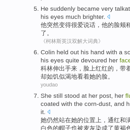
He
suddenly
became
very
talka
his
eyes
much
brighter
.
他
突然
变得
很
爱说话
，
他
的
脸颊
了
。
《柯林斯英汉双解大词典》
Colin
held out his
hand
with
a
so
his
eyes
quite devoured
her
fac
科林
伸出
手来
，脸上
红红的
，
带
却
如饥似渴
地看着
她
的脸。
youdao
She
still
stood
at
her
post
,
her
f
coated
with the
corn-dust
, and
h
it.
她
仍然
站
在
她
的
位置上
，
通红
和
白色的帽子也被麦灰染成了黄褐