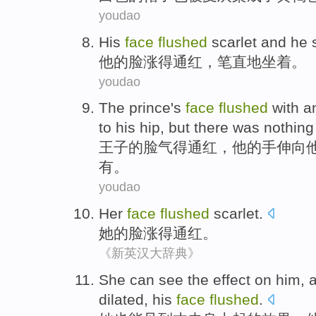
youdao
His
face
flushed
scarlet and he
他
的
脸
涨得
通红，笔直
地坐着
。
youdao
The prince
's
face
flushed
with a
to
his
hip,
but
there
was nothing
王子
的
脸
气得
通红，
他
的
手
伸向
有。
youdao
Her
face
flushed
scarlet.
她
的
脸
涨得
通红。
《新英汉大辞典》
She
can
see
the
effect
on him, a
dilated, his
face
flushed
.