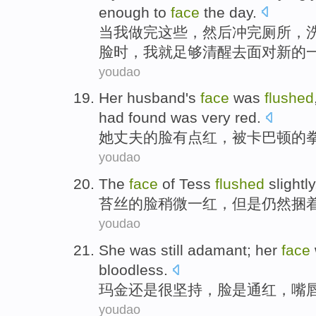
enough
to
face
the
day
.
当
我
做完
这些
，
然后
冲
完厕所
，
脸时，我就
足够
清醒
去
面对新的
youdao
Her
husband
's
face
was
flushed
had
found was very
red
.
她
丈夫
的
脸
有点
红，
被
卡巴顿的
youdao
The
face
of
Tess
flushed
slightly
苔丝
的
脸
稍微
一
红
，
但是
仍然
捆
youdao
She
was still adamant
;
her
face
bloodless.
玛金
还是
很坚持，
脸
是
通红
，嘴
youdao