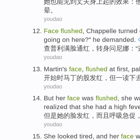
她
也能
见到
丈夫身上起的
效果
：
晕
。
youdao
Face
flushed
,
Chappelle
turned
going
on here?" he demanded.
查普利满脸
通红
，转身问
尼娜
：“
youdao
Martin
's
face
,
flushed
at first
,
pa
开始
时
马丁
的
股
发红
，但一
读
下
youdao
But
her
face
was
flushed
, she 
realized that
she
had a high fev
但是
她
的
脸
发红
，而且
呼吸
急促
youdao
She
looked
tired
, and her
face