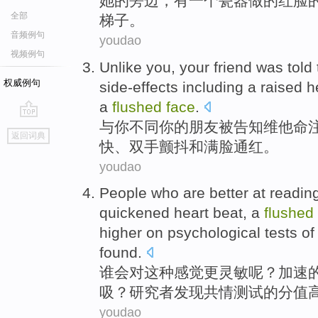
她
的
旁边
，
有
一个
瓷器
做
的红脸
全部
梯子。
音频例句
youdao
视频例句
Unlike
you
,
your
friend
was
told
权威例句
side-effects
including
a
raised h
a
flushed
face
.
与
你
不同
你
的
朋友
被
告知
维他命
go
返回词典
top
快、双手
颤抖
和满脸通红。
youdao
People who
are
better
at
readin
quickened
heart beat
,
a
flushed
higher on psychological
tests
of
found
.
谁
会
对
这种
感觉
更
灵敏呢？
加速
吸
？研究者发现
共
情
测试
的
分值
youdao