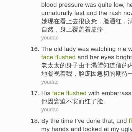
blood pressure
was quite
low
, h
unnaturally
fast
and the
rash
no
她
现在看上去
很疲惫
，
脸
通红
，
自然，身上覆盖着
皮疹
。
youdao
The old lady
was
watching
me
w
face
flushed
and
her
eyes
bright
老太太
的身子
由于
渴望
知道信的
地
凝视着
我
，
脸庞
因急切的
期待
youdao
His
face
flushed
with embarrass
他因窘迫不安而
红
了脸。
youdao
By the time
I
've done
that
,
and
f
my
hands
and
looked
at
my
ugl