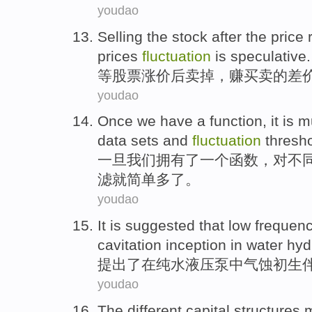
youdao
Selling
the stock
after
the price
prices
fluctuation
is
speculative
.
等
股票
涨价
后
卖掉
，
赚
买卖的
差
youdao
Once
we
have
a
function
,
it is
m
data
sets
and
fluctuation
thresh
一旦
我们
拥有了
一个
函数
，
对
不
滤
就
简单
多
了。
youdao
It is suggested
that
low frequen
cavitation
inception
in
water hyd
提出
了
在
纯水液压泵
中气蚀
初生
youdao
The
different
capital
structures