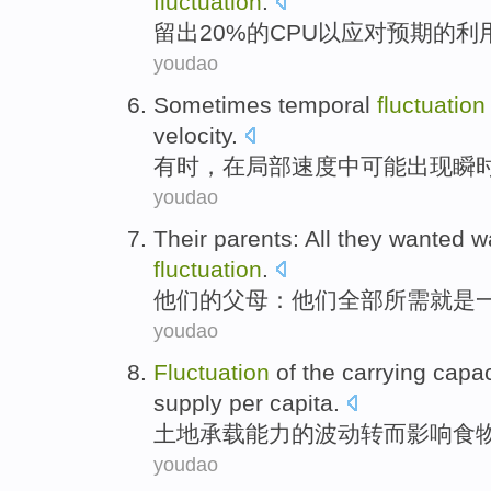
fluctuation
.
留出20%
的
CPU
以
应对
预期
的
利
youdao
Sometimes
temporal
fluctuation
velocity
.
有时
，
在
局部
速度中
可能
出现
瞬
youdao
Their
parents
:
All
they
wanted
w
fluctuation
.
他们
的
父母
：
他们
全部
所需
就是
youdao
Fluctuation
of
the
carrying
capac
supply
per capita
.
土地
承载
能力
的
波动
转而
影响
食
youdao