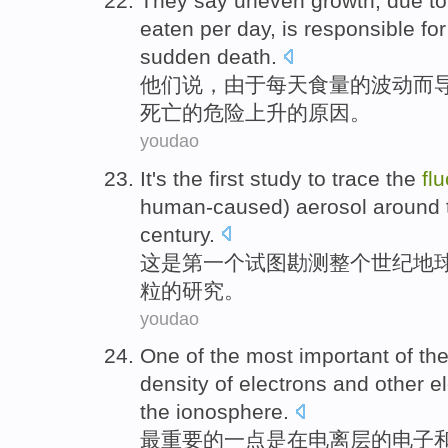
They
say
uneven
growth
,
due
t
eaten per day,
is
responsible fo
sudden
death
.
他们
说
，由于
每天
食量
的
波动
而
死亡的
危险
上升
的原因。
youdao
It
's
the first
study
to trace the
fl
human-caused
)
aerosol around
century
.
这
是
第一
个试图勘测整个
世纪
地
粒
的
研究
。
youdao
One
of
the
most
important
of th
density
of
electrons
and
other
e
the
ionosphere
.
最
重要
的
一点
是
在
电离层
的
电子