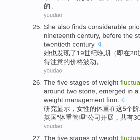
的。
youdao
She
also
finds
considerable
pri
nineteenth
century
,
before
the
s
twentieth
century
.
她
也
发现
了19
世纪
晚期（即在
20
得注意
的
价格
波动
。
youdao
The
five
stages
of
weight
fluctua
around two stone, emerged
in
weight
management
firm
.
研究
显示，
女性
的
体重
在
这
5个
阶
英国“体重
管理
”
公司
开展，共有3
youdao
The
five
stages
of
weight
fluctua