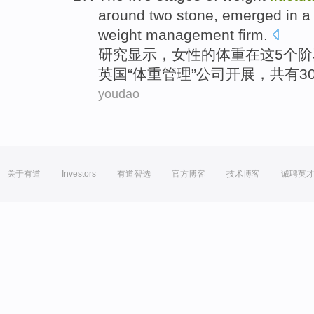
around two stone, emerged
in
weight
management
firm
.
研究
显示，
女性
的
体重
在
这
5个
阶
英国“体重
管理
”
公司
开展，共有3
youdao
关于有道
Investors
有道智选
官方博客
技术博客
诚聘英