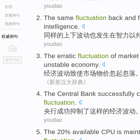
youdao
全部
音频例句
The
same
fluctuation
back and f
视频例句
intelligence
.
同样
的
上下
波动
也
发生
在
智力以
权威例句
youdao
The
erratic
fluctuation
of
market
go
返回词典
top
unstable
economy
.
经济
波动
致使
市场
物价
忽起忽落
《新英汉大辞典》
The Central Bank
successfully
c
fluctuation
.
央行
成功
抑制
了这样的
经济
波动
youdao
The
20% available
CPU
is
maint