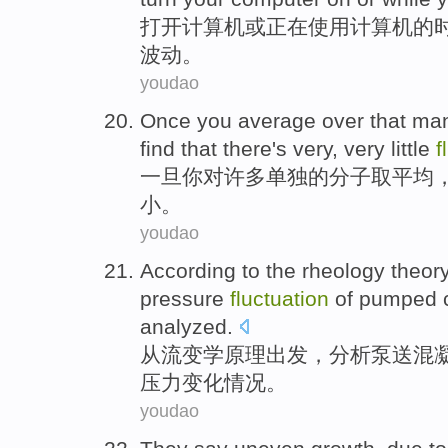
打开
计算机
或
正在
使用
计算机的
波动
。
youdao
Once
you
average over
that
ma
find that there's
very
,
very
little
f
一旦
你
对
许多
单独
的
分子取
平均
小
。
youdao
According
to
the rheology
theor
pressure
fluctuation
of
pumped
analyzed
.
从
流变
学
原理出发
，
分析
泵送
混
压力
变化情况
。
youdao