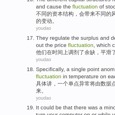
and
cause
the
fluctuation
of
sto
不同
的
资本
结构
，
会
带来
不同
的
的
变动
。
youdao
They
regulate
the
surplus and
d
out
the
price
fluctuation
, which
c
他们
在
时间
上调剂
了
余缺
，
平滑
youdao
Specifically
,
a
single
point
anom
fluctuation
in
temperature
on
ea
具体讲
，
一个
单
点
异常
将
由
数据
来
。
youdao
It
could be
that there
was a min
turn
your
computer
on
or
while 