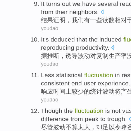
It turns
out
we
have
several
rea
from
their
neighbors
.
结果
证明，
我们
有
一些
读数
相对
youdao
It's deduced
that
the induced
fl
reproducing
productivity
.
据
推断，
诱导
波动
对
复制
生产率
youdao
Less
statistical
fluctuation
in
re
consistent
end
user
experience
.
响应
时间
上
较少
的
统计
波动
将
产
youdao
Though
the
fluctuation
is not
vas
difference
from
peak
to
trough
.
尽管
波动
不算太
大
，
却
足以
令
峰