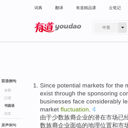
词典
翻译
有道精品课
云笔记
中英
有道 - 网易旗下搜索
双语例句
Since
potential
markets
for
the
m
全部
exist
through the
sponsoring
co
口语
businesses
face
considerably
l
书面语
market
fluctuation
.
论文
由于
少数
族裔
企业
的
潜在
市场
已
数族裔企业
面临
的
地理位置
和
市
原声例句