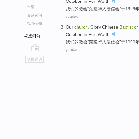
October
,
in
Fort
Worth.
全部
我们
的
教会
“
荣耀
华人
浸信会
”
于
1999
音频例句
youdao
视频例句
Our
church
,
Glory
Chinese
Baptist
ch
October
,
in
Fort
Worth.
权威例句
我们
的
教会
“
荣耀
华人
浸信会
”
于
1999
youdao
go
返回词典
top