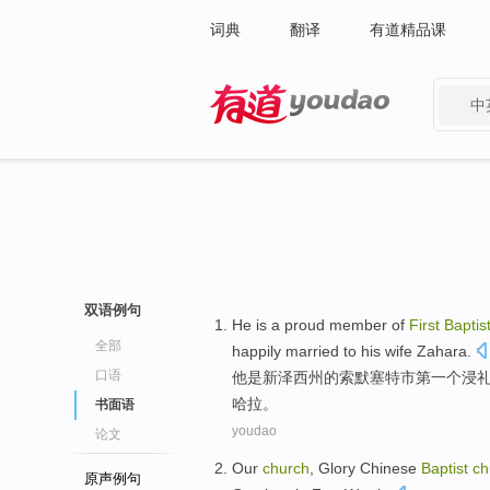
词典
翻译
有道精品课
中
有道 - 网易旗下搜索
双语例句
He
is
a
proud
member
of
First
Baptis
全部
happily
married to
his
wife
Zahara
.
口语
他
是
新泽西州
的
索默
塞特市
第一个
浸
哈拉。
书面语
youdao
论文
Our
church
,
Glory
Chinese
Baptist
ch
原声例句