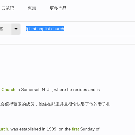
云笔记
惠惠
更多产品
英
t
Church
in
Somerset
, N. J. ,
where
he
resides
and
is
礼会
值得骄傲
的
成员
，他
住
在那里
并且
很
愉快
娶
了
他
的
妻子
札
urch
, was
established in
1999, on
the
first
Sunday
of