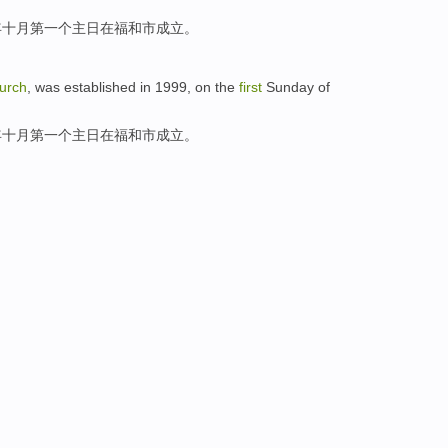
年
十月
第一
个
主
日
在
福和
市成立
。
urch
, was
established in
1999, on
the
first
Sunday
of
年
十月
第一
个
主
日
在
福和
市成立
。