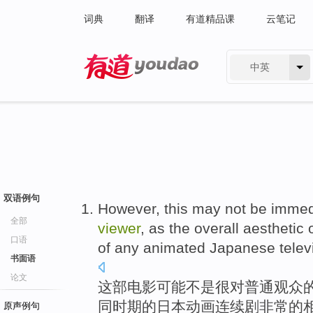
词典
翻译
有道精品课
云笔记
中英
有道 - 网易旗下搜索
双语例句
However, this
may
not
be immed
全部
viewer
,
as
the
overall
aesthetic
口语
of any
animated
Japanese
telev
书面语
论文
这部
电影
可能
不是
很
对
普通
观众
同
时期
的
日本
动画
连续剧
非常
的
原声例句