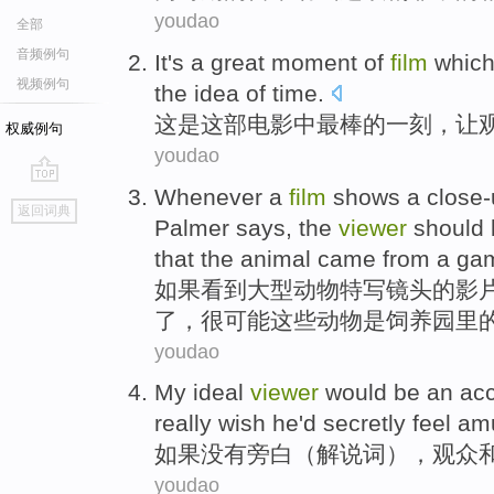
youdao
全部
音频例句
It
's
a
great
moment
of
film
whic
视频例句
the
idea
of
time
.
这
是
这部电影
中
最棒的
一刻
，让
权威例句
youdao
Whenever
a
film
shows a
close
go
返回词典
top
Palmer says,
the
viewer
should
that the
animal
came
from a ga
如果
看到
大型
动物
特写
镜头
的
影
了，很
可能
这些
动物
是饲养
园里
youdao
My ideal
viewer
would
be
an
ac
really wish he'd secretly feel 
如果没有旁白（解说词），
观众
youdao