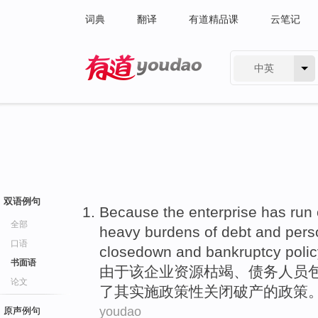
词典
翻译
有道精品课
云笔记
中英
有道 - 网易旗下搜索
双语例句
Because
the
enterprise
has run 
全部
heavy burdens
of
debt
and
pers
口语
closedown
and
bankruptcy
poli
书面语
由于
该
企业
资源
枯竭、
债务
人员
论文
了
其
实施政策性关闭
破产
的政策
youdao
原声例句