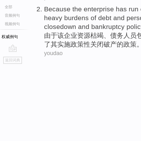
全部
Because
the
enterprise
has run 
音频例句
heavy burdens
of
debt
and
pers
视频例句
closedown
and
bankruptcy
poli
由于
该
企业
资源
枯竭、
债务
人员
权威例句
了
其
实施政策性关闭
破产
的政策
youdao
go
返回词典
top